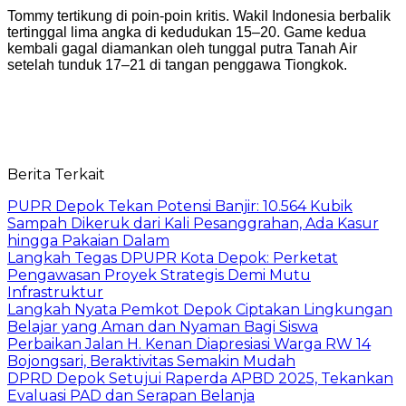
Tommy tertikung di poin-poin kritis. Wakil Indonesia berbalik
tertinggal lima angka di kedudukan 15–20. Game kedua
kembali gagal diamankan oleh tunggal putra Tanah Air
setelah tunduk 17–21 di tangan penggawa Tiongkok.
Berita Terkait
PUPR Depok Tekan Potensi Banjir: 10.564 Kubik
Sampah Dikeruk dari Kali Pesanggrahan, Ada Kasur
hingga Pakaian Dalam
Langkah Tegas DPUPR Kota Depok: Perketat
Pengawasan Proyek Strategis Demi Mutu
Infrastruktur
Langkah Nyata Pemkot Depok Ciptakan Lingkungan
Belajar yang Aman dan Nyaman Bagi Siswa
Perbaikan Jalan H. Kenan Diapresiasi Warga RW 14
Bojongsari, Beraktivitas Semakin Mudah
DPRD Depok Setujui Raperda APBD 2025, Tekankan
Evaluasi PAD dan Serapan Belanja