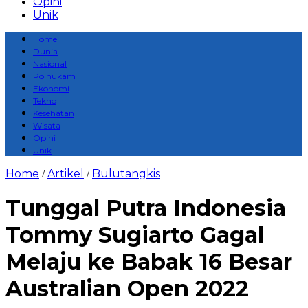
Opini
Unik
Home
Dunia
Nasional
Polhukam
Ekonomi
Tekno
Kesehatan
Wisata
Opini
Unik
Home
Artikel
Bulutangkis
/
/
Tunggal Putra Indonesia
Tommy Sugiarto Gagal
Melaju ke Babak 16 Besar
Australian Open 2022