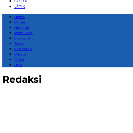
Opini
Unik
Home
Dunia
Nasional
Polhukam
Ekonomi
Tekno
Kesehatan
Wisata
Opini
Unik
Redaksi