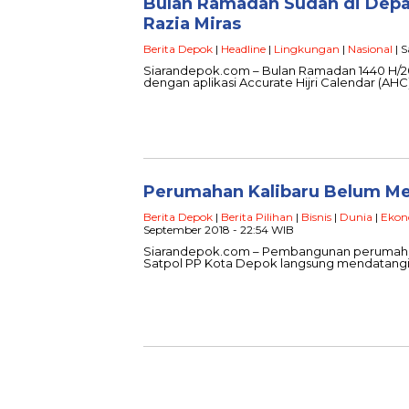
Bulan Ramadan Sudah di Depa
Razia Miras
Berita Depok
|
Headline
|
Lingkungan
|
Nasional
| S
Siarandepok.com – Bulan Ramadan 1440 H/2019
dengan aplikasi Accurate Hijri Calendar (
Perumahan Kalibaru Belum Mem
Berita Depok
|
Berita Pilihan
|
Bisnis
|
Dunia
|
Ekon
September 2018 - 22:54 WIB
Siarandepok.com – Pembangunan perumahan y
Satpol PP Kota Depok langsung mendatang