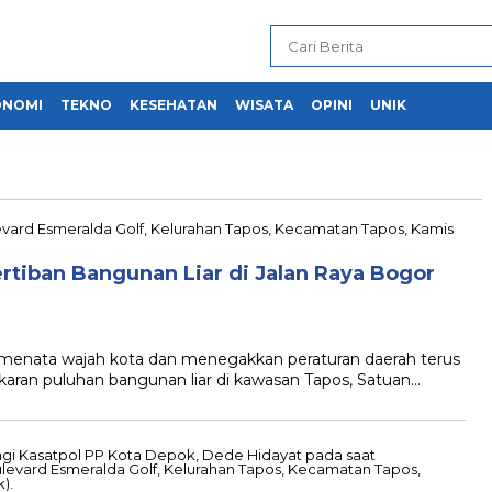
ONOMI
TEKNO
KESEHATAN
WISATA
OPINI
UNIK
rtiban Bangunan Liar di Jalan Raya Bogor
enata wajah kota dan menegakkan peraturan daerah terus
aran puluhan bangunan liar di kawasan Tapos, Satuan…