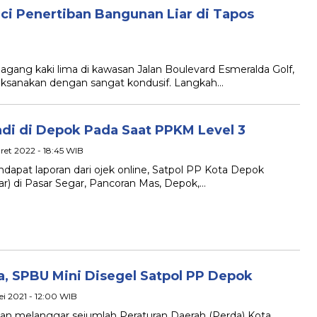
i Penertiban Bangunan Liar di Tapos
dagang kaki lima di kawasan Jalan Boulevard Esmeralda Golf,
ilaksanakan dengan sangat kondusif. Langkah…
adi di Depok Pada Saat PPKM Level 3
ret 2022 - 18:45 WIB
dapat laporan dari ojek online, Satpol PP Kota Depok
) di Pasar Segar, Pancoran Mas, Depok,…
a, SPBU Mini Disegel Satpol PP Depok
ei 2021 - 12:00 WIB
 dan melanggar sejumlah Peraturan Daerah (Perda) Kota