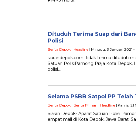
PMKS mulai…
Dituduh Terima Suap dari Ban
Polisi
Berita Depok
|
Headline
| Minggu, 3 Januari 2021 - 
siarandepok.com-Tidak terima dituduh me
Satuan PolisiPamong Praja Kota Depok, 
polisi…
Selama PSBB Satpol PP Telah 
Berita Depok
|
Berita Pilihan
|
Headline
| Kamis, 21
Siaran Depok- Aparat Satuan Polisi Pamon
empat mall di Kota Depok, Jawa Barat. S