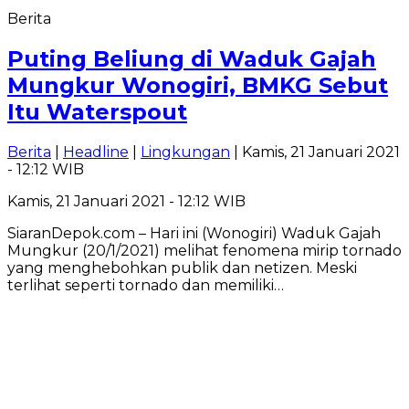
Berita
Puting Beliung di Waduk Gajah
Mungkur Wonogiri, BMKG Sebut
Itu Waterspout
Berita
|
Headline
|
Lingkungan
| Kamis, 21 Januari 2021
- 12:12 WIB
Kamis, 21 Januari 2021 - 12:12 WIB
SiaranDepok.com – Hari ini (Wonogiri) Waduk Gajah
Mungkur (20/1/2021) melihat fenomena mirip tornado
yang menghebohkan publik dan netizen. Meski
terlihat seperti tornado dan memiliki…