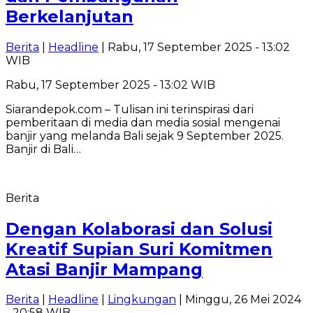
Berkelanjutan
Berita
|
Headline
| Rabu, 17 September 2025 - 13:02
WIB
Rabu, 17 September 2025 - 13:02 WIB
Siarandepok.com – Tulisan ini terinspirasi dari
pemberitaan di media dan media sosial mengenai
banjir yang melanda Bali sejak 9 September 2025.
Banjir di Bali…
Berita
Dengan Kolaborasi dan Solusi
Kreatif Supian Suri Komitmen
Atasi Banjir Mampang
Berita
|
Headline
|
Lingkungan
| Minggu, 26 Mei 2024
- 20:58 WIB