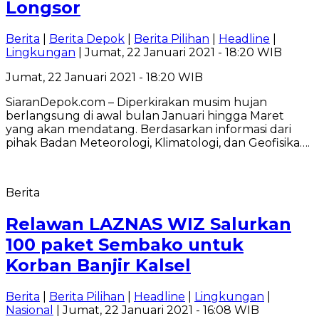
Longsor
Berita
|
Berita Depok
|
Berita Pilihan
|
Headline
|
Lingkungan
| Jumat, 22 Januari 2021 - 18:20 WIB
Jumat, 22 Januari 2021 - 18:20 WIB
SiaranDepok.com – Diperkirakan musim hujan
berlangsung di awal bulan Januari hingga Maret
yang akan mendatang. Berdasarkan informasi dari
pihak Badan Meteorologi, Klimatologi, dan Geofisika….
Berita
Relawan LAZNAS WIZ Salurkan
100 paket Sembako untuk
Korban Banjir Kalsel
Berita
|
Berita Pilihan
|
Headline
|
Lingkungan
|
Nasional
| Jumat, 22 Januari 2021 - 16:08 WIB