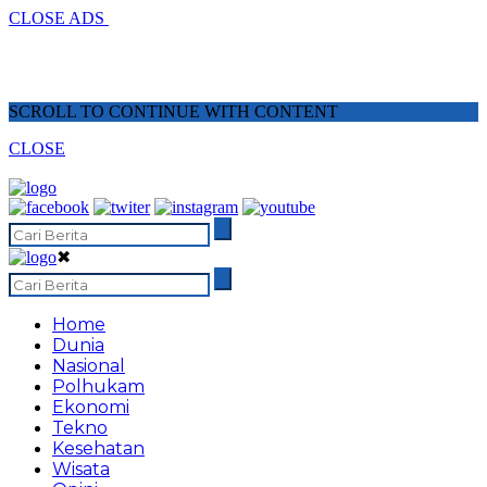
CLOSE ADS
SCROLL TO CONTINUE WITH CONTENT
CLOSE
✖
Home
Dunia
Nasional
Polhukam
Ekonomi
Tekno
Kesehatan
Wisata