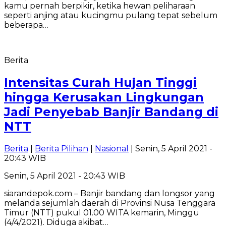
kamu pernah berpikir, ketika hewan peliharaan
seperti anjing atau kucingmu pulang tepat sebelum
beberapa…
Berita
Intensitas Curah Hujan Tinggi
hingga Kerusakan Lingkungan
Jadi Penyebab Banjir Bandang di
NTT
Berita
|
Berita Pilihan
|
Nasional
| Senin, 5 April 2021 -
20:43 WIB
Senin, 5 April 2021 - 20:43 WIB
siarandepok.com – Banjir bandang dan longsor yang
melanda sejumlah daerah di Provinsi Nusa Tenggara
Timur (NTT) pukul 01.00 WITA kemarin, Minggu
(4/4/2021). Diduga akibat…