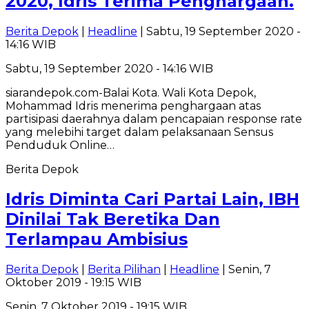
2020, Idris Terima Penghargaan.
Berita Depok
|
Headline
| Sabtu, 19 September 2020 -
14:16 WIB
Sabtu, 19 September 2020 - 14:16 WIB
siarandepok.com-Balai Kota. Wali Kota Depok,
Mohammad Idris menerima penghargaan atas
partisipasi daerahnya dalam pencapaian response rate
yang melebihi target dalam pelaksanaan Sensus
Penduduk Online…
Berita Depok
Idris Diminta Cari Partai Lain, IBH
Dinilai Tak Beretika Dan
Terlampau Ambisius
Berita Depok
|
Berita Pilihan
|
Headline
| Senin, 7
Oktober 2019 - 19:15 WIB
Senin, 7 Oktober 2019 - 19:15 WIB