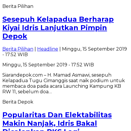
Berita Pilihan
Sesepuh Kelapadua Berharap
Kiyai Idris Lanjutkan Pimpin
Depok
Berita Pilihan
|
Headline
| Minggu, 15 September 2019
- 17:52 WIB
Minggu, 15 September 2019 - 17:52 WIB
Siarandepok.com – H. Mamad Asmawi, sesepuh
Kelapadua Tugu Cimanggis saat naik podium untuk
membaca doa pada acara Launching Kampung KB
RW 11, sebelum doa…
Berita Depok
Popularitas Dan Elektabilitas
Makin Nanjak, Idris Bakal