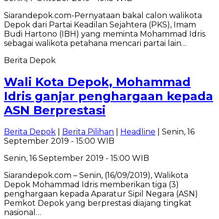
Siarandepok.com-Pernyataan bakal calon walikota
Depok dari Partai Keadilan Sejahtera (PKS), Imam
Budi Hartono (IBH) yang meminta Mohammad Idris
sebagai walikota petahana mencari partai lain…
Berita Depok
Wali Kota Depok, Mohammad
Idris ganjar penghargaan kepada
ASN Berprestasi
Berita Depok
|
Berita Pilihan
|
Headline
| Senin, 16
September 2019 - 15:00 WIB
Senin, 16 September 2019 - 15:00 WIB
Siarandepok.com – Senin, (16/09/2019), Walikota
Depok Mohammad Idris memberikan tiga (3)
penghargaan kepada Aparatur Sipil Negara (ASN)
Pemkot Depok yang berprestasi diajang tingkat
nasional…