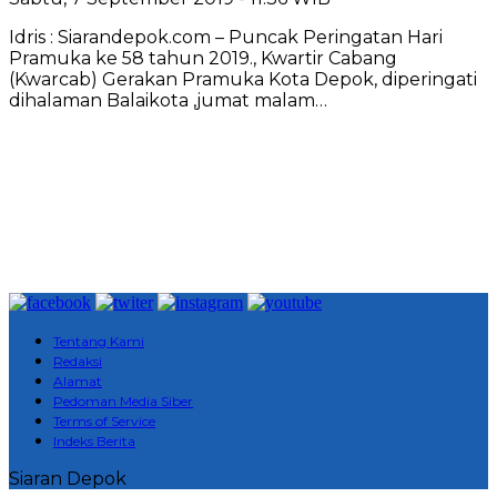
Idris : Siarandepok.com – Puncak Peringatan Hari
Pramuka ke 58 tahun 2019., Kwartir Cabang
(Kwarcab) Gerakan Pramuka Kota Depok, diperingati
dihalaman Balaikota ,jumat malam…
Tentang Kami
Redaksi
Alamat
Pedoman Media Siber
Terms of Service
Indeks Berita
Siaran Depok