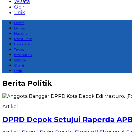
Wisata
Opini
Unik
Home
Dunia
Nasional
Polhukam
Ekonomi
Tekno
Kesehatan
Wisata
Opini
Unik
Berita
Politik
Artikel
DPRD Depok Setujui Raperda APBD