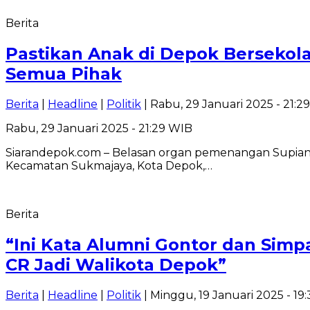
Berita
Pastikan Anak di Depok Bersekol
Semua Pihak
Berita
|
Headline
|
Politik
| Rabu, 29 Januari 2025 - 21:2
Rabu, 29 Januari 2025 - 21:29 WIB
Siarandepok.com – Belasan organ pemenangan Supian 
Kecamatan Sukmajaya, Kota Depok,…
Berita
“Ini Kata Alumni Gontor dan Sim
CR Jadi Walikota Depok”
Berita
|
Headline
|
Politik
| Minggu, 19 Januari 2025 - 19