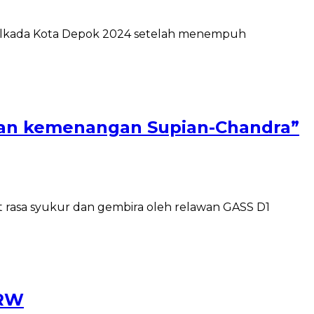
Pilkada Kota Depok 2024 setelah menempuh
uran kemenangan Supian-Chandra”
 rasa syukur dan gembira oleh relawan GASS D1
/RW