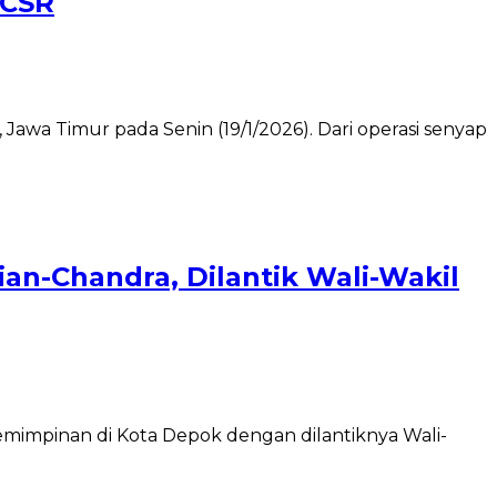
 CSR
awa Timur pada Senin (19/1/2026). Dari operasi senyap
n-Chandra, Dilantik Wali-Wakil
mimpinan di Kota Depok dengan dilantiknya Wali-