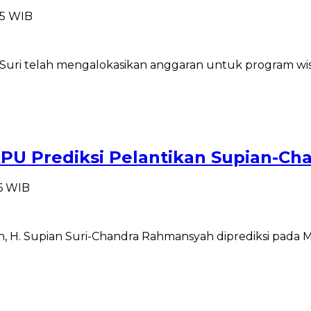
25 WIB
n Suri telah mengalokasikan anggaran untuk program wis
U Prediksi Pelantikan Supian-Cha
16 WIB
ilih, H. Supian Suri-Chandra Rahmansyah diprediksi pa