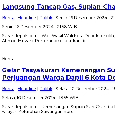
Langsung Tancap Gas, Supian-Ch
Berita
|
Headline
|
Politik
| Senin, 16 Desember 2024 - 2
Senin, 16 Desember 2024 - 21:58 WIB
Siarandepok.com – Wali-Wakil Wali Kota Depok terpil
Ahmad Muzani. Pertemuan dilakukan di…
Berita
Gelar Tasyakuran Kemenangan Supi
Perjuangan Warga Dapil 6 Kota D
Berita
|
Headline
|
Politik
| Selasa, 10 Desember 2024 - 
Selasa, 10 Desember 2024 - 18:55 WIB
Siarandepok.com – Kemenangan Supian Suri-Chandra R
wilayah Kelurahan Sawangan Baru…