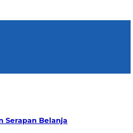
n Serapan Belanja