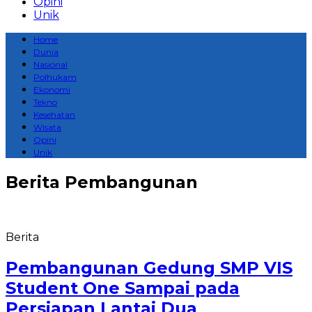
Opini
Unik
Home
Dunia
Nasional
Polhukam
Ekonomi
Tekno
Kesehatan
Wisata
Opini
Unik
Berita
Pembangunan
Berita
Pembangunan Gedung SMP VIS
Student One Sampai pada
Persiapan Lantai Dua