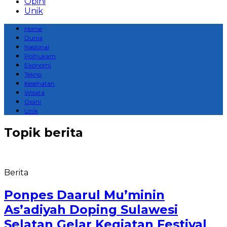
Opini
Unik
Home
Dunia
Nasional
Polhukam
Ekonomi
Tekno
Kesehatan
Wisata
Opini
Unik
Topik
berita
Berita
Ponpes Daarul Mu’minin
As’adiyah Doping Sulawesi
Selatan Gelar Kegiatan Festival