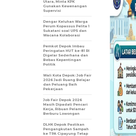
Utara, Minta KPK
Gunakan Kewenangan
Supervisi
Dengar Keluhan Warga
Perum Kopassus Pelita 1
Sukatani soal UPS dan
Wacana Kolaborasi
Pemkot Depok Imbau
Peringatan HUT ke-81 RI
Digelar Sederhana dan
Bebas Kepentingan
Politik
Wali Kota Depok: Job Fair
2026 Jadi Ruang Belajar
dan Peluang Raih
Pekerjaan
Job Fair Depok 2026
Masih Dipadati Pencari
Kerja, Ribuan Pelamar
Berburu Lowongan
DLHK Depok Pastikan
Pengangkutan Sampah
ke TPA Cipayung Tetap