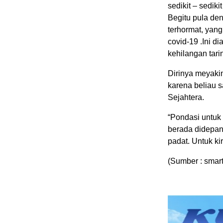
sedikit – sedik
Begitu pula de
terhormat, yan
covid-19 .Ini d
kehilangan tari
Dirinya meyakin
karena beliau 
Sejahtera.
“Pondasi untuk 
berada didepan 
padat. Untuk k
(Sumber : smar