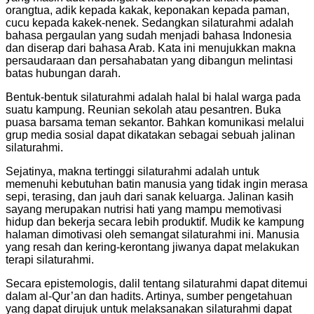
orangtua, adik kepada kakak, keponakan kepada paman,
cucu kepada kakek-nenek. Sedangkan silaturahmi adalah
bahasa pergaulan yang sudah menjadi bahasa Indonesia
dan diserap dari bahasa Arab. Kata ini menujukkan makna
persaudaraan dan persahabatan yang dibangun melintasi
batas hubungan darah.
Bentuk-bentuk silaturahmi adalah halal bi halal warga pada
suatu kampung. Reunian sekolah atau pesantren. Buka
puasa barsama teman sekantor. Bahkan komunikasi melalui
grup media sosial dapat dikatakan sebagai sebuah jalinan
silaturahmi.
Sejatinya, makna tertinggi silaturahmi adalah untuk
memenuhi kebutuhan batin manusia yang tidak ingin merasa
sepi, terasing, dan jauh dari sanak keluarga. Jalinan kasih
sayang merupakan nutrisi hati yang mampu memotivasi
hidup dan bekerja secara lebih produktif. Mudik ke kampung
halaman dimotivasi oleh semangat silaturahmi ini. Manusia
yang resah dan kering-kerontang jiwanya dapat melakukan
terapi silaturahmi.
Secara epistemologis, dalil tentang silaturahmi dapat ditemui
dalam al-Qur’an dan hadits. Artinya, sumber pengetahuan
yang dapat dirujuk untuk melaksanakan silaturahmi dapat