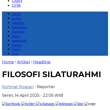
Opini
Unik
Home
Dunia
Nasional
Polhukam
Ekonomi
Tekno
Kesehatan
Wisata
Opini
Unik
Home
Artikel
Headline
/
/
FILOSOFI SILATURAHMI
Rohmat Rospari
- Reporter
Senin, 14 April 2025 - 22:05 WIB