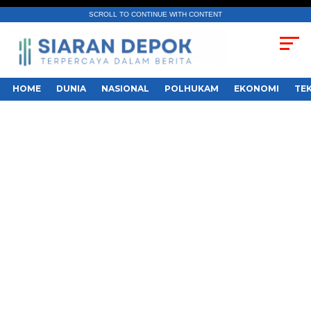
SCROLL TO CONTINUE WITH CONTENT
HOME
DUNIA
NASIONAL
POLHUKAM
EKONOMI
TE