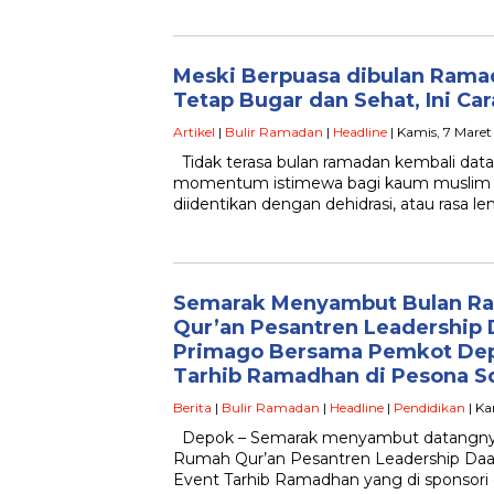
Meski Berpuasa dibulan Rama
Tetap Bugar dan Sehat, Ini Ca
Artikel
|
Bulir Ramadan
|
Headline
| Kamis, 7 Maret
Tidak terasa bulan ramadan kembali data
momentum istimewa bagi kaum muslim s
diidentikan dengan dehidrasi, atau rasa 
Semarak Menyambut Bulan R
Qur’an Pesantren Leadership 
Primago Bersama Pemkot Dep
Tarhib Ramadhan di Pesona S
Berita
|
Bulir Ramadan
|
Headline
|
Pendidikan
| Ka
Depok – Semarak menyambut datangnya
Rumah Qur’an Pesantren Leadership Daa
Event Tarhib Ramadhan yang di sponsori