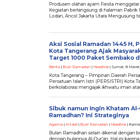
Produsen olahan ayam Fiesta menggelar 
Kegiatan berlangsung di halaman Pabrik
Lodan, Ancol Jakarta Utara Mengusung t
Aksi Sosial Ramadan 1445 H, 
Kota Tangerang Ajak Masyarak
Target 1000 Paket Sembako da
Berita
|
Bulir Ramadan
|
Headline
| Jumat, 8 Maret
Kota Tangerang – Pimpinan Daerah Persa
Persatuan Islam Istri (PERSISTRI) Kota 
berkolaborasi mengajak ikhwatu iman ata
Sibuk namun Ingin Khatam Al-
Ramadhan? Ini Strateginya
Agama
|
Artikel
|
Bulir Ramadan
|
Headline
| Kamis
Bulan Ramadhan selain dikenal dengan bu
dengan bulannya Al-Qur’an. Hal ini kare