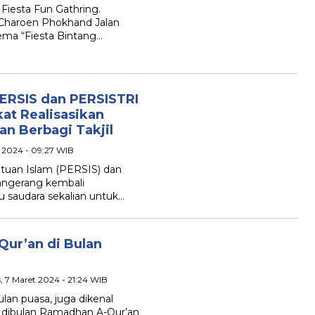
Fiesta Fun Gathring.
 Charoen Phokhand Jalan
ema “Fiesta Bintang…
PERSIS dan PERSISTRI
at Realisasikan
n Berbagi Takjil
 2024 - 09:27 WIB
tuan Islam (PERSIS) dan
Tangerang kembali
u saudara sekalian untuk…
Qur’an di Bulan
, 7 Maret 2024 - 21:24 WIB
lan puasa, juga dikenal
na dibulan Ramadhan A-Qur’an