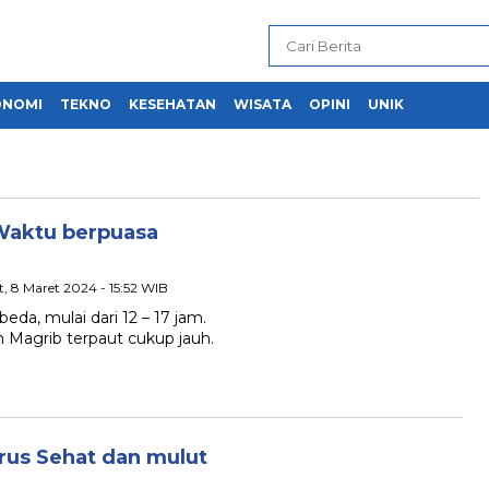
ONOMI
TEKNO
KESEHATAN
WISATA
OPINI
UNIK
Waktu berpuasa
, 8 Maret 2024 - 15:52 WIB
eda, mulai dari 12 – 17 jam.
 Magrib terpaut cukup jauh.
rus Sehat dan mulut