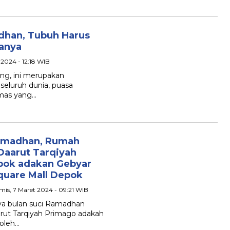
dhan, Tubuh Harus
ranya
 2024 - 12:18 WIB
ng, ini merupakan
eluruh dunia, puasa
lemas yang…
amadhan, Rumah
Daarut Tarqiyah
ok adakan Gebyar
quare Mall Depok
mis, 7 Maret 2024 - 09:21 WIB
 bulan suci Ramadhan
rut Tarqiyah Primago adakah
 oleh…