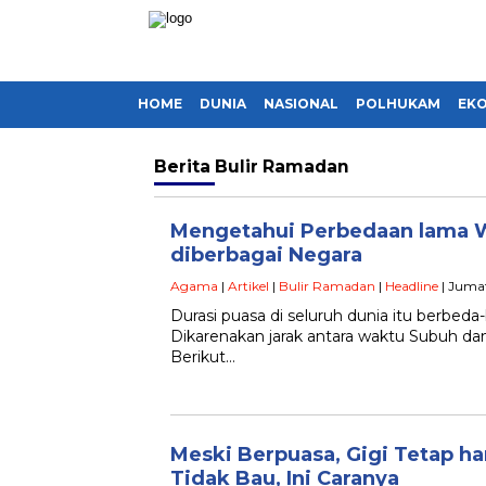
HOME
DUNIA
NASIONAL
POLHUKAM
EK
Berita
Bulir Ramadan
Mengetahui Perbedaan lama 
diberbagai Negara
Agama
|
Artikel
|
Bulir Ramadan
|
Headline
| Jumat
Durasi puasa di seluruh dunia itu berbeda-b
Dikarenakan jarak antara waktu Subuh dan
Berikut…
Meski Berpuasa, Gigi Tetap ha
Tidak Bau, Ini Caranya