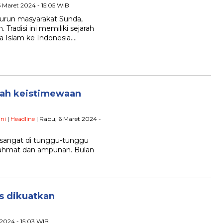
6 Maret 2024 - 15:05 WIB
urun masyarakat Sunda,
radisi ini memiliki sejarah
 Islam ke Indonesia….
ilah keistimewaan
ni
|
Headline
| Rabu, 6 Maret 2024 -
 sangat di tunggu-tunggu
 rahmat dan ampunan. Bulan
s dikuatkan
t 2024 - 15:03 WIB