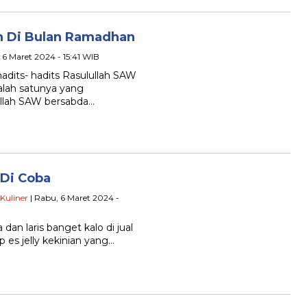
 Di Bulan Ramadhan
 6 Maret 2024 - 15:41 WIB
hadits- hadits Rasulullah SAW
lah satunya yang
ullah SAW bersabda…
 Di Coba
Kuliner
| Rabu, 6 Maret 2024 -
 dan laris banget kalo di jual
p es jelly kekinian yang…