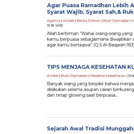
Agar Puasa Ramadhan Lebih A
Syarat Wajib, Syarat Sah,& Ru
Agama
|
Artikel
|
Berita Pilihan
|
Bulir Ramadan
|
15:18 WIB
Allah berfirman “Wahai orang-orang yang 
kamu berpuasa sebagaimana diwajibkan 
agar kamu bertaqwa” (Q.S.Al-Baqarah:183
TIPS MENJAGA KESEHATAN KU
Artikel
|
Bulir Ramadan
|
Headline
|
Kesehatan
| Ra
Banyak orang yang berpikir bahwa menjaga
dilakukan selama asupan cairan berkurang
dan tetap glowing saat berpuasa…
Sejarah Awal Tradisi Mungga