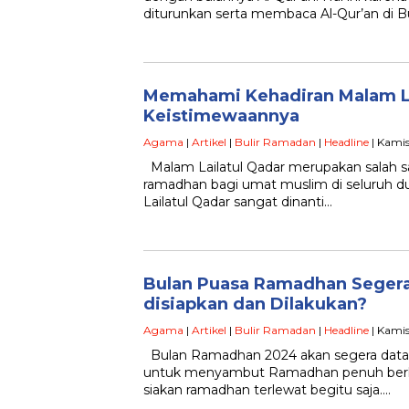
diturunkan serta membaca Al-Qur’an di B
Memahami Kehadiran Malam La
Keistimewaannya
Agama
|
Artikel
|
Bulir Ramadan
|
Headline
| Kamis
Malam Lailatul Qadar merupakan salah s
ramadhan bagi umat muslim di seluruh du
Lailatul Qadar sangat dinanti…
Bulan Puasa Ramadhan Segera 
disiapkan dan Dilakukan?
Agama
|
Artikel
|
Bulir Ramadan
|
Headline
| Kamis
Bulan Ramadhan 2024 akan segera datan
untuk menyambut Ramadhan penuh berkah
siakan ramadhan terlewat begitu saja….