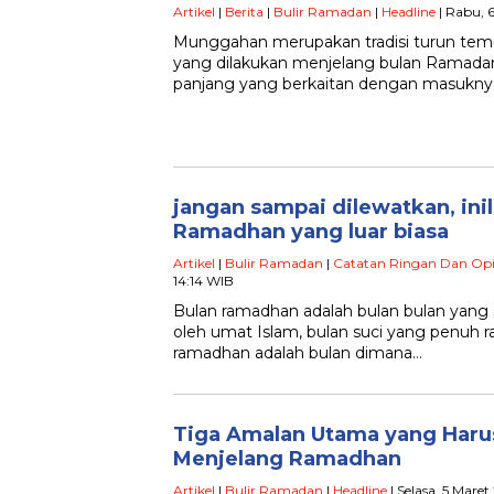
Artikel
|
Berita
|
Bulir Ramadan
|
Headline
| Rabu, 
Munggahan merupakan tradisi turun tem
yang dilakukan menjelang bulan Ramadan. T
panjang yang berkaitan dengan masuknya
jangan sampai dilewatkan, in
Ramadhan yang luar biasa
Artikel
|
Bulir Ramadan
|
Catatan Ringan Dan Opi
14:14 WIB
Bulan ramadhan adalah bulan bulan yang
oleh umat Islam, bulan suci yang penuh
ramadhan adalah bulan dimana…
Tiga Amalan Utama yang Haru
Menjelang Ramadhan
Artikel
|
Bulir Ramadan
|
Headline
| Selasa, 5 Mare