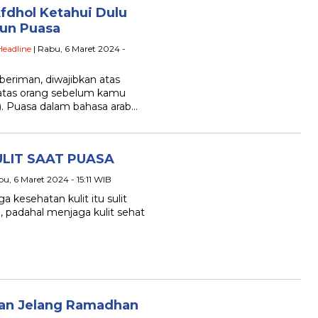
fdhol Ketahui Dulu
kun Puasa
Headline
| Rabu, 6 Maret 2024 -
beriman, diwajibkan atas
atas orang sebelum kamu
). Puasa dalam bahasa arab…
LIT SAAT PUASA
bu, 6 Maret 2024 - 15:11 WIB
 kesehatan kulit itu sulit
, padahal menjaga kulit sehat
han Jelang Ramadhan