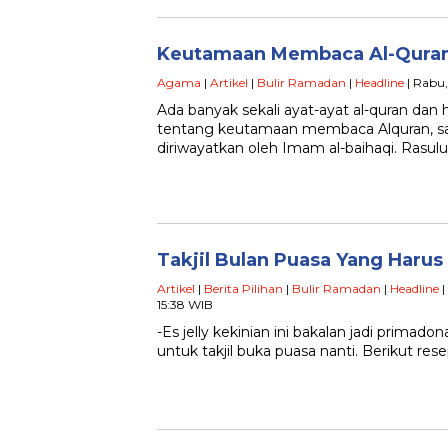
Keutamaan Membaca Al-Quran
Agama
|
Artikel
|
Bulir Ramadan
|
Headline
| Rabu,
Ada banyak sekali ayat-ayat al-quran dan 
tentang keutamaan membaca Alquran, sa
diriwayatkan oleh Imam al-baihaqi. Rasul
Takjil Bulan Puasa Yang Harus
Artikel
|
Berita Pilihan
|
Bulir Ramadan
|
Headline
|
15:38 WIB
-Es jelly kekinian ini bakalan jadi primadona
untuk takjil buka puasa nanti. Berikut rese