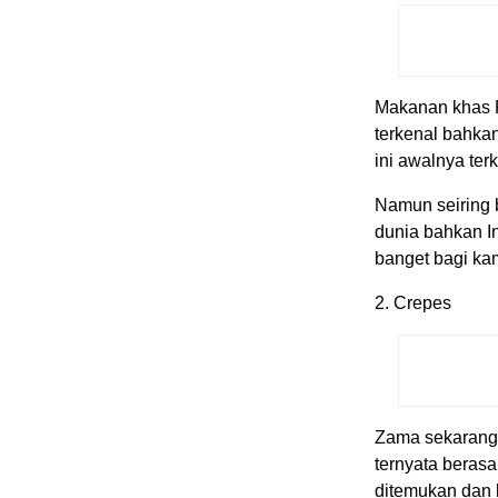
Makanan khas P
terkenal bahkan
ini awalnya ter
Namun seiring b
dunia bahkan I
banget bagi ka
2. Crepes
Zama sekarang 
ternyata berasa
ditemukan dan 