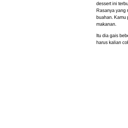
dessert ini ter
Rasanya yang m
buahan. Kamu p
makanan.
Itu dia gais be
harus kalian c