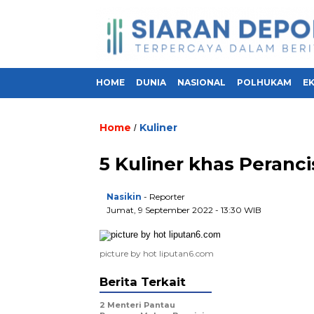
HOME
DUNIA
NASIONAL
POLHUKAM
E
Home
Kuliner
/
5 Kuliner khas Peranc
Nasikin
- Reporter
Jumat, 9 September 2022 - 13:30 WIB
picture by hot liputan6.com
Berita Terkait
2 Menteri Pantau