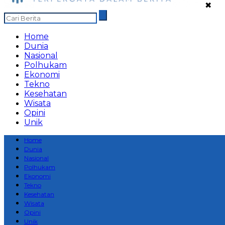
✖
Home
Dunia
Nasional
Polhukam
Ekonomi
Tekno
Kesehatan
Wisata
Opini
Unik
Home
Dunia
Nasional
Polhukam
Ekonomi
Tekno
Kesehatan
Wisata
Opini
Unik