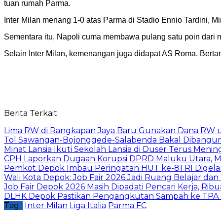
tuan rumah Parma.
Inter Milan menang 1-0 atas Parma di Stadio Ennio Tardini, Mi
Sementara itu, Napoli cuma membawa pulang satu poin dari ma
Selain Inter Milan, kemenangan juga didapat AS Roma. Berta
Berita Terkait
Lima RW di Rangkapan Jaya Baru Gunakan Dana RW
Tol Sawangan-Bojonggede-Salabenda Bakal Dibangu
Minat Lansia Ikuti Sekolah Lansia di Duser Terus Mening
CPH Laporkan Dugaan Korupsi DPRD Maluku Utara, M
Pemkot Depok Imbau Peringatan HUT ke-81 RI Digelar
Wali Kota Depok: Job Fair 2026 Jadi Ruang Belajar da
Job Fair Depok 2026 Masih Dipadati Pencari Kerja, R
DLHK Depok Pastikan Pengangkutan Sampah ke TPA 
Tag :
Inter Milan
Liga Italia
Parma FC