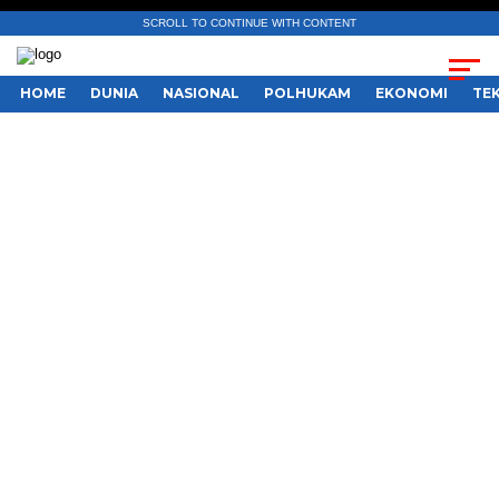
SCROLL TO CONTINUE WITH CONTENT
HOME
DUNIA
NASIONAL
POLHUKAM
EKONOMI
TE