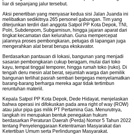
liar di sepanjang jalur tersebut.
Aksi penertiban yang menyasar kedua sisi Jalan Juanda ini
melibatkan sedikitnya 265 personel gabungan. Tim yang
diterjunkan terdiri dari anggota Satpol PP Kota Depok, TNI,
Polri, Subdenpom, Subgarnisun, hingga jajaran aparat dari
tingkat kecamatan dan kelurahan. Guna mempercepat
jalannya proses pembongkaran, petugas di lapangan juga
mengerahkan alat berat berupa ekskavator.
Berdasarkan pantauan di lokasi, bangunan yang menjadi
sasaran pembongkaran cukup beragam, mulai dari toko
kayu, tempat tinggal temporer, hingga rumah toko (ruko). Di
tengah deru mesin alat berat, sejumlah warga dan pemilik
bangunan terlihat pasrah sembari bergegas menyelamatkan
barang-barang berharga mereka agar tidak tertimbun
reruntuhan materiil.
Kepala Satpol PP Kota Depok, Dede Hidayat, menjelaskan
bahwa operasi ini difokuskan pada area right of way (ROW)
atau jalur pipa gas milik PT Pertamina Gas. Menurutnya,
langkah ini merupakan bentuk penegakan hukum
berdasarkan Peraturan Daerah (Perda) Nomor 5 Tahun 2022
tentang Penyelenggaraan Ketentraman Masyarakat dan
Ketertiban Umum serta Perlindungan Masyarakat.