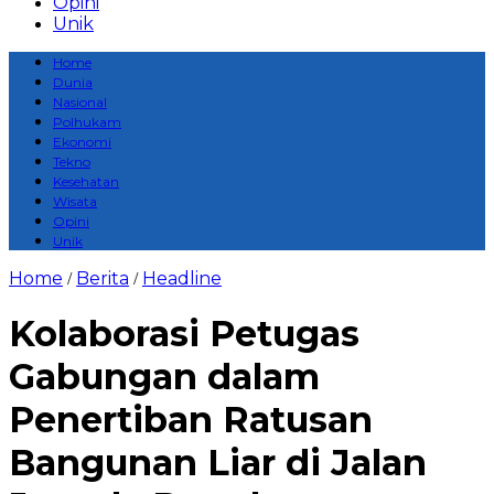
Opini
Unik
Home
Dunia
Nasional
Polhukam
Ekonomi
Tekno
Kesehatan
Wisata
Opini
Unik
Home
Berita
Headline
/
/
Kolaborasi Petugas
Gabungan dalam
Penertiban Ratusan
Bangunan Liar di Jalan