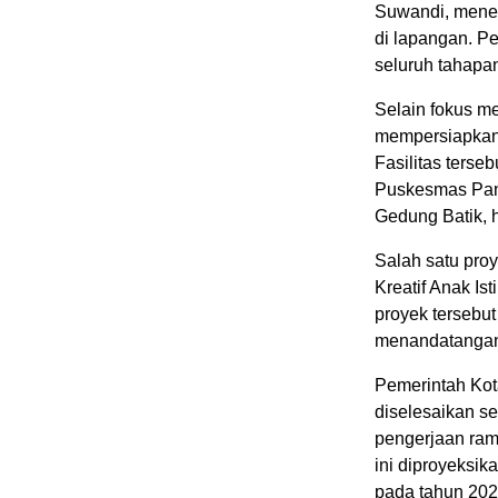
Suwandi, mene
di lapangan. P
seluruh tahapa
Selain fokus me
mempersiapkan s
Fasilitas ter
Puskesmas Panc
Gedung Batik,
Salah satu pro
Kreatif Anak Is
proyek tersebut
menandatangani 
Pemerintah Kota
diselesaikan s
pengerjaan ramp
ini diproyeksik
pada tahun 202