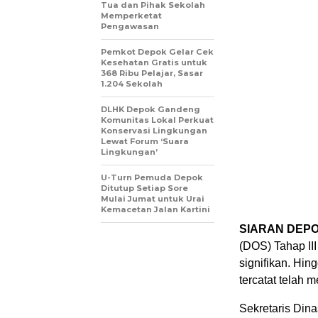
Tua dan Pihak Sekolah
Memperketat
Pengawasan
Pemkot Depok Gelar Cek
Kesehatan Gratis untuk
368 Ribu Pelajar, Sasar
1.204 Sekolah
DLHK Depok Gandeng
Komunitas Lokal Perkuat
Konservasi Lingkungan
Lewat Forum ‘Suara
Lingkungan’
U-Turn Pemuda Depok
Ditutup Setiap Sore
Mulai Jumat untuk Urai
Kemacetan Jalan Kartini
SIARAN DEP
(DOS) Tahap II
signifikan. Hin
tercatat telah
Sekretaris Din