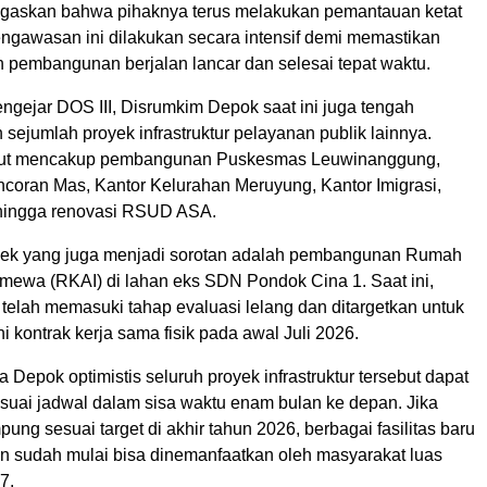
gaskan bahwa pihaknya terus melakukan pemantauan ketat
engawasan ini dilakukan secara intensif demi memastikan
n pembangunan berjalan lancar dan selesai tepat waktu.
ngejar DOS III, Disrumkim Depok saat ini juga tengah
ejumlah proyek infrastruktur pelayanan publik lainnya.
sebut mencakup pembangunan Puskesmas Leuwinanggung,
oran Mas, Kantor Kelurahan Meruyung, Kantor Imigrasi,
 hingga renovasi RSUD ASA.
yek yang juga menjadi sorotan adalah pembangunan Rumah
timewa (RKAI) di lahan eks SDN Pondok Cina 1. Saat ini,
 telah memasuki tahap evaluasi lelang dan ditargetkan untuk
kontrak kerja sama fisik pada awal Juli 2026.
 Depok optimistis seluruh proyek infrastruktur tersebut dapat
esuai jadwal dalam sisa waktu enam bulan ke depan. Jika
ung sesuai target di akhir tahun 2026, berbagai fasilitas baru
an sudah mulai bisa dinemanfaatkan oleh masyarakat luas
7.