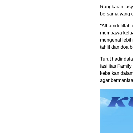
Rangkaian tasy
bersama yang d
“Alhamdulillah 
membawa keluar
mengenal lebih 
tahlil dan doa 
Turut hadir da
fasilitas Famil
kebaikan dala
agar bermanfaa