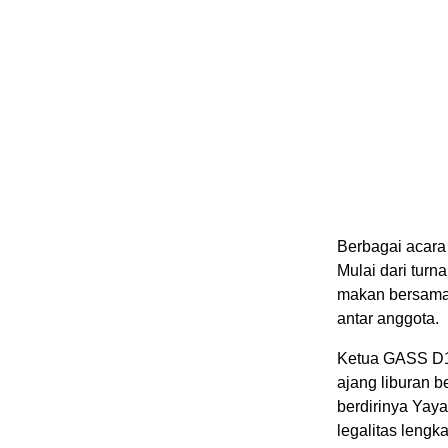
Berbagai acara 
Mulai dari turn
makan bersama 
antar anggota.
Ketua GASS D1,
ajang liburan b
berdirinya Yay
legalitas leng