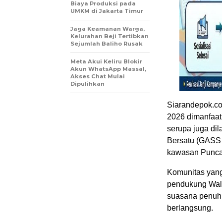
Biaya Produksi pada
UMKM di Jakarta Timur
Jaga Keamanan Warga,
Kelurahan Beji Tertibkan
Sejumlah Baliho Rusak
Meta Akui Keliru Blokir
Akun WhatsApp Massal,
Akses Chat Mulai
Dipulihkan
Siarandepok.co
2026 dimanfaat
serupa juga di
Bersatu (GASS D
kawasan Puncak
Komunitas yang
pendukung Wali 
suasana penuh
berlangsung.