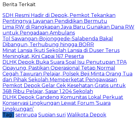
Berita Terkait
SDH Resmi Hadir di Depok, Pemkot Tekankan
Pentingnya Layanan Pendidikan Bermutu
Lima RW di Rangkapan Jaya Baru Gunakan Dana RW
untuk Pengadaan Ambulans
Tol Sawangan-Bojonggede-Salabenda Bakal
Dibangun, Terhubung hingga BORR
Minat Lansia Ikuti Sekolah Lansia di Duser Terus
Meningkat, Kini Capai 167 Peserta
DLHK Depok Buka Suara Soal Isu Penutupan TPA
Cipayung, Pastikan Operasional Tetap Normal
Cegah Tawuran Pelajar, Polsek Beji Minta Orang Tua
dan Pihak Sekolah Memperketat Pengawasan
Pemkot Depok Gelar Cek Kesehatan Gratis untuk
368 Ribu Pelajar, Sasar 1.204 Sekolah
DLHK Depok Gandeng Komunitas Lokal Perkuat
Konservasi Lingkungan Lewat Forum ‘Suara
Lingkungan’
Tag :
senirupa
Supian suri
Walikota Depok