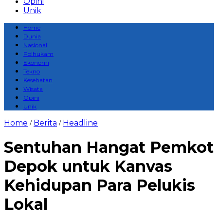
Opini
Unik
Home
Dunia
Nasional
Polhukam
Ekonomi
Tekno
Kesehatan
Wisata
Opini
Unik
Home
Berita
Headline
/
/
Sentuhan Hangat Pemkot
Depok untuk Kanvas
Kehidupan Para Pelukis
Lokal