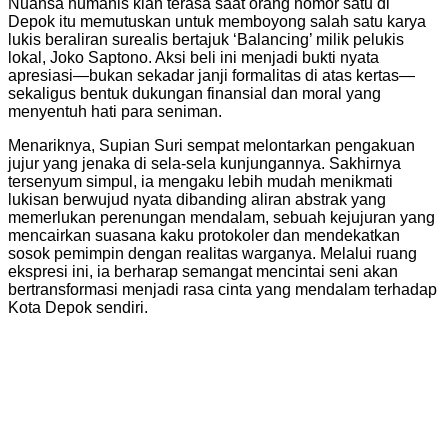
Nuansa humanis kian terasa saat orang nomor satu di
Depok itu memutuskan untuk memboyong salah satu karya
lukis beraliran surealis bertajuk ‘Balancing’ milik pelukis
lokal, Joko Saptono. Aksi beli ini menjadi bukti nyata
apresiasi—bukan sekadar janji formalitas di atas kertas—
sekaligus bentuk dukungan finansial dan moral yang
menyentuh hati para seniman.
Menariknya, Supian Suri sempat melontarkan pengakuan
jujur yang jenaka di sela-sela kunjungannya. Sakhirnya
tersenyum simpul, ia mengaku lebih mudah menikmati
lukisan berwujud nyata dibanding aliran abstrak yang
memerlukan perenungan mendalam, sebuah kejujuran yang
mencairkan suasana kaku protokoler dan mendekatkan
sosok pemimpin dengan realitas warganya. Melalui ruang
ekspresi ini, ia berharap semangat mencintai seni akan
bertransformasi menjadi rasa cinta yang mendalam terhadap
Kota Depok sendiri.