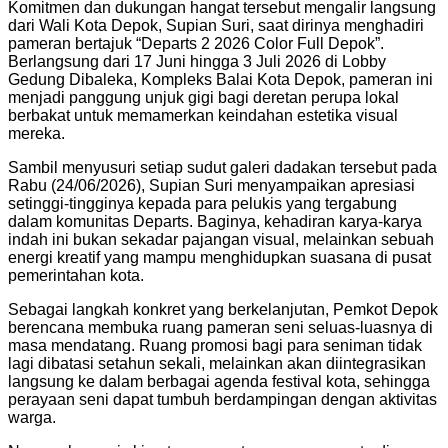
Komitmen dan dukungan hangat tersebut mengalir langsung
dari Wali Kota Depok, Supian Suri, saat dirinya menghadiri
pameran bertajuk “Departs 2 2026 Color Full Depok”.
Berlangsung dari 17 Juni hingga 3 Juli 2026 di Lobby
Gedung Dibaleka, Kompleks Balai Kota Depok, pameran ini
menjadi panggung unjuk gigi bagi deretan perupa lokal
berbakat untuk memamerkan keindahan estetika visual
mereka.
Sambil menyusuri setiap sudut galeri dadakan tersebut pada
Rabu (24/06/2026), Supian Suri menyampaikan apresiasi
setinggi-tingginya kepada para pelukis yang tergabung
dalam komunitas Departs. Baginya, kehadiran karya-karya
indah ini bukan sekadar pajangan visual, melainkan sebuah
energi kreatif yang mampu menghidupkan suasana di pusat
pemerintahan kota.
Sebagai langkah konkret yang berkelanjutan, Pemkot Depok
berencana membuka ruang pameran seni seluas-luasnya di
masa mendatang. Ruang promosi bagi para seniman tidak
lagi dibatasi setahun sekali, melainkan akan diintegrasikan
langsung ke dalam berbagai agenda festival kota, sehingga
perayaan seni dapat tumbuh berdampingan dengan aktivitas
warga.