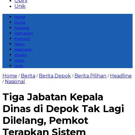
Opini
Unik
Home
Dunia
Nasional
Polhukam
Ekonomi
Tekno
Kesehatan
Wisata
Opini
Unik
Home
Berita
Berita Depok
Berita Pilihan
Headline
/
/
/
/
Nasional
/
Tiga Jabatan Kepala
Dinas di Depok Tak Lagi
Dilelang, Pemkot
Terapkan Sistem