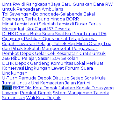
Lima RW di Rangkapan Jaya Baru Gunakan Dana RW
untuk Pengadaan Ambulans
Tol Sawangan-Bojonggede-Salabenda Bakal
Dibangun, Terhubung hingga BORR
Minat Lansia Ikuti Sekolah Lansia di Duser Terus
Meningkat, Kini Capai 167 Peserta
DLHK Depok Buka Suara Soal Isu Penutupan TPA
Cipayung, Pastikan Operasional Tetap Normal
Cegah Tawuran Pelajar, Polsek Beji Minta Orang Tua
dan Pihak Sekolah Memperketat Pengawasan
Pemkot Depok Gelar Cek Kesehatan Gratis untuk
368 Ribu Pelajar, Sasar 1.204 Sekolah
DLHK Depok Gandeng Komunitas Lokal Perkuat
Konservasi Lingkungan Lewat Forum ‘Suara
Lingkungan’
U-Turn Pemuda Depok Ditutup Setiap Sore Mulai
Jumat untuk Urai Kemacetan Jalan Kartini
Tag :
BKPSDM Kota Depok
Jabatan Kepala Dinas yang
Lowong
Pemkot Depok
Sistem Manajemen Talenta
Supian suri
Wali Kota Depok