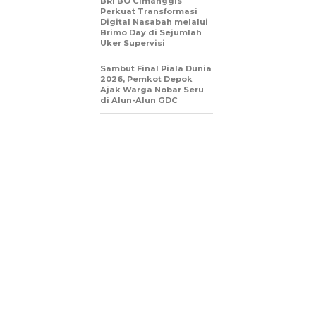
BRI BO Cimanggis
Perkuat Transformasi
Digital Nasabah melalui
Brimo Day di Sejumlah
Uker Supervisi
Sambut Final Piala Dunia
2026, Pemkot Depok
Ajak Warga Nobar Seru
di Alun-Alun GDC