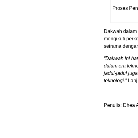
Proses Pen
Dakwah dalam e
mengikuti perke
seirama dengan
“Dakwah ini ha
dalam era tekno
jadul-jadul jug
teknologi.”
Lanj
Penulis: Dhea 