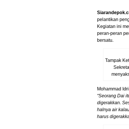
Siarandepok.
pelantikan pen
Kegiatan ini m
peran-peran pe
bersatu.
Tampak Ket
Sekreta
menyaks
Mohammad Idri
“
Seorang Dai itu
digerakkan. Ses
halnya air kala
harus digerakk