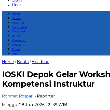
Opini
Unik
Home
Dunia
Nasional
Polhukam
Ekonomi
Tekno
Kesehatan
Wisata
Opini
Unik
Home
Berita
Headline
/
/
IOSKI Depok Gelar Worksh
Kompetensi Instruktur
Rohmat Rospari
- Reporter
Minggu, 28 Juni 2026 - 21:39 WIB