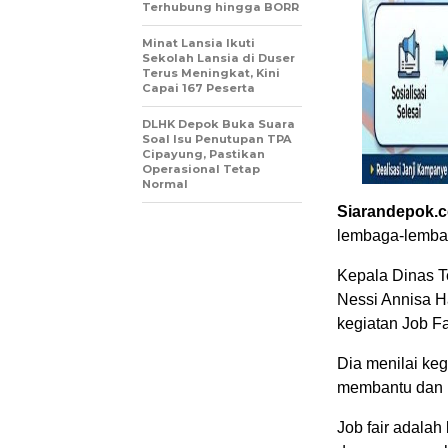
Terhubung hingga BORR
Minat Lansia Ikuti
Sekolah Lansia di Duser
Terus Meningkat, Kini
Capai 167 Peserta
DLHK Depok Buka Suara
Soal Isu Penutupan TPA
Cipayung, Pastikan
Operasional Tetap
Normal
Siarandepok.
lembaga-lembag
Kepala Dinas T
Nessi Annisa H
kegiatan Job Fa
Dia menilai kegi
membantu dan b
Job fair adala