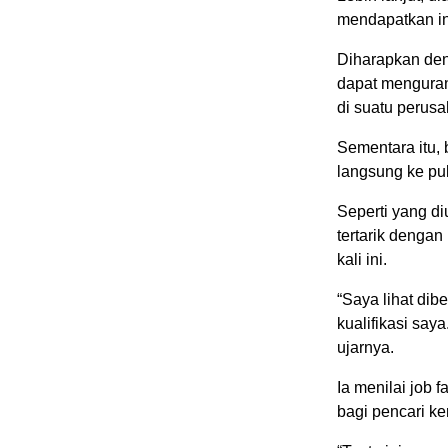
mendapatkan in
Diharapkan den
dapat menguran
di suatu perus
Sementara itu,
langsung ke p
Seperti yang d
tertarik denga
kali ini.
“Saya lihat di
kualifikasi say
ujarnya.
Ia menilai job f
bagi pencari ker