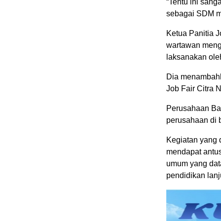
“Tentu ini san
sebagai SDM ma
Ketua Panitia 
wartawan menga
laksanakan ole
Dia menambahka
Job Fair Citra 
Perusahaan Ban
perusahaan di 
Kegiatan yang 
mendapat antus
umum yang data
pendidikan lanj