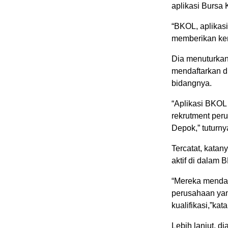
aplikasi Bursa 
“BKOL, aplikas
memberikan kem
Dia menuturkan
mendaftarkan d
bidangnya.
“Aplikasi BKOL
rekrutment per
Depok,” tuturny
Tercatat, katan
aktif di dalam 
“Mereka mendaf
perusahaan yan
kualifikasi,”kat
Lebih lanjut, d