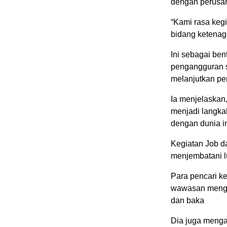
dengan perusa
“Kami rasa keg
bidang ketenag
Ini sebagai be
pengangguran s
melanjutkan pe
Ia menjelaskan
menjadi langka
dengan dunia i
Kegiatan Job d
menjembatani l
Para pencari k
wawasan mengen
dan baka
Dia juga meng