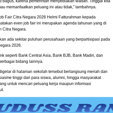
gat bagus, karena pemerintah menyediakan wadah. Tinggal kita
u memanfaatkan peluang ini atau tidak,” tambahnya.
Job Fair Citra Negara 2026 Helmi Fatturahman kepada
takan even job fair ini merupakan agenda tahunan yang di
h Citra Negara.
n ada sekitar puluhan perusahaan yang berpartisipasi pada
Negara 2026.
k seperti Bank Central Asia, Bank BJB, Bank Madiri, dan
berbagai bidang lainnya.
digelar di halaman sekolah tersebut berlangsung meriah dan
iasme tinggi dari para siswa, alumni, hingga masyarakat
ng untuk mencari peluang kerja maupun informasi
ut.