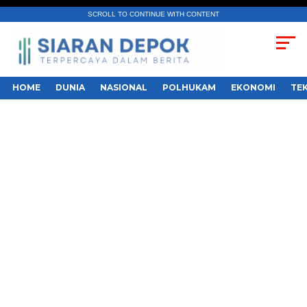
SCROLL TO CONTINUE WITH CONTENT
HOME
DUNIA
NASIONAL
POLHUKAM
EKONOMI
TE