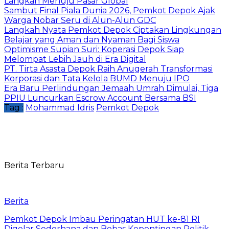
Langkah Menuju Pasar Global
Sambut Final Piala Dunia 2026, Pemkot Depok Ajak
Warga Nobar Seru di Alun-Alun GDC
Langkah Nyata Pemkot Depok Ciptakan Lingkungan
Belajar yang Aman dan Nyaman Bagi Siswa
Optimisme Supian Suri: Koperasi Depok Siap
Melompat Lebih Jauh di Era Digital
PT. Tirta Asasta Depok Raih Anugerah Transformasi
Korporasi dan Tata Kelola BUMD Menuju IPO
Era Baru Perlindungan Jemaah Umrah Dimulai, Tiga
PPIU Luncurkan Escrow Account Bersama BSI
Tag :
Mohammad Idris
Pemkot Depok
Berita Terbaru
Berita
Pemkot Depok Imbau Peringatan HUT ke-81 RI
Digelar Sederhana dan Bebas Kepentingan Politik