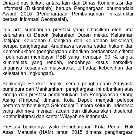
Dinas-dinas terkait antara lain dari Dinas Komunikasi dan
Informasi (Diskominfo) berupa Penghargaan bhumandala
Award 2016 (Penghargaan Pembangunan infrastruktur
berbasi Informasi Geospasial),
lalu ada sumbangan prestasi yang dihasilkan oleh lima
kelurahan di Depok (kelurahan Duren mekar, Kelurahan
Jatijajar, Kelurahan Cilangkap dan Kelurahan Mekarsari)
berupa penghargaan Anubhawa sasana sadar hukum dari
Kemenhukham (penghargaan diberikan berdasarkan criteria
; pelunasan membayar PBB yang mencapai 90 %, angka
kriminalitas yang rendah, rendahnya kasus narkotika,
tingginya kesadaran masyarakat terhadap kebersihan dan
kelestarian lingkungan).
Berikutnya Pemkot Depok meraih penghargaan Adhyasta
bumi pura dari Menkumham, penghargaan ini diberikan atas
kinerja dan prestasi pembentukan Tim Pengawasan Orang
Asing (Timpora) dimana Kota Depok menjadi pelopor
pertama terbentuknya Sekretariat Timpora seluruh Indonesia
yang akhirnya menjadi acuan dan dilaksanakan diseluruh
Kantor Imigrasi dan kantor Wilayah se-Indonesia.
Prestasi berikutnya yaitu Penghargaan Kota Peduli Hak
Asasi Manusia (HAM) tahun 2015 dimana penghargaan