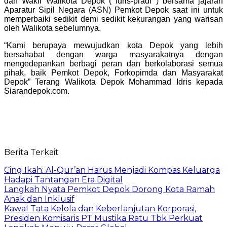
dan Wakil Walikota Depok ( Idris-pradi ) bersama jajaran
Aparatur Sipil Negara (ASN) Pemkot Depok saat ini untuk
memperbaiki sedikit demi sedikit kekurangan yang warisan
oleh Walikota sebelumnya.
“Kami berupaya mewujudkan kota Depok yang lebih
bersahabat dengan warga masyarakatnya dengan
mengedepankan berbagi peran dan berkolaborasi semua
pihak, baik Pemkot Depok, Forkopimda dan Masyarakat
Depok” Terang Walikota Depok Mohammad Idris kepada
Siarandepok.com.
Berita Terkait
Cing Ikah: Al-Qur’an Harus Menjadi Kompas Keluarga
Hadapi Tantangan Era Digital
Langkah Nyata Pemkot Depok Dorong Kota Ramah
Anak dan Inklusif
Kawal Tata Kelola dan Keberlanjutan Korporasi,
Presiden Komisaris PT Mustika Ratu Tbk Perkuat