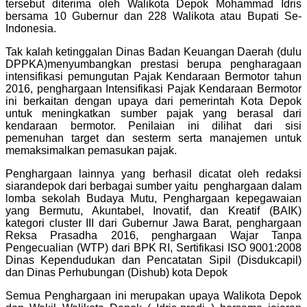
tersebut diterima oleh Walikota Depok Mohammad Idris
bersama 10 Gubernur dan 228 Walikota atau Bupati Se-
Indonesia.
Tak kalah ketinggalan Dinas Badan Keuangan Daerah (dulu
DPPKA)menyumbangkan prestasi berupa pengharagaan
intensifikasi pemungutan Pajak Kendaraan Bermotor tahun
2016, penghargaan Intensifikasi Pajak Kendaraan Bermotor
ini berkaitan dengan upaya dari pemerintah Kota Depok
untuk meningkatkan sumber pajak yang berasal dari
kendaraan bermotor. Penilaian ini dilihat dari sisi
pemenuhan target dan sesterm serta manajemen untuk
memaksimalkan pemasukan pajak.
Penghargaan lainnya yang berhasil dicatat oleh redaksi
siarandepok dari berbagai sumber yaitu penghargaan dalam
lomba sekolah Budaya Mutu, Penghargaan kepegawaian
yang Bermutu, Akuntabel, Inovatif, dan Kreatif (BAIK)
kategori cluster III dari Gubernur Jawa Barat, penghargaan
Reksa Prasadha 2016, penghargaan Wajar Tanpa
Pengecualian (WTP) dari BPK RI, Sertifikasi ISO 9001:2008
Dinas Kependudukan dan Pencatatan Sipil (Disdukcapil)
dan Dinas Perhubungan (Dishub) kota Depok
Semua Penghargaan ini merupakan upaya Walikota Depok