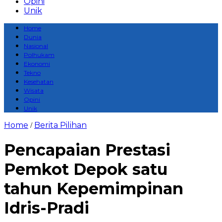
Opini
Unik
Home
Dunia
Nasional
Polhukam
Ekonomi
Tekno
Kesehatan
Wisata
Opini
Unik
Home
Berita Pilihan
/
Pencapaian Prestasi
Pemkot Depok satu
tahun Kepemimpinan
Idris-Pradi