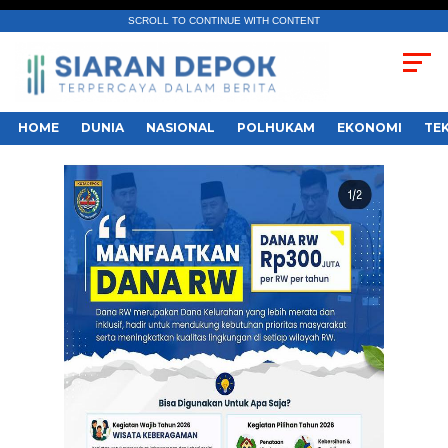
SCROLL TO CONTINUE WITH CONTENT
HOME
DUNIA
NASIONAL
POLHUKAM
EKONOMI
TE