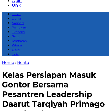
Opini
Unik
Home
Dunia
Nasional
Polhukam
Ekonomi
Tekno
Kesehatan
Wisata
Opini
Unik
Home
Berita
/
Kelas Persiapan Masuk
Gontor Bersama
Pesantren Leadership
Daarut Tarqiyah Primago