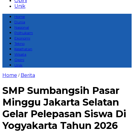
Opini
Unik
Home
Dunia
Nasional
Polhukam
Ekonomi
Tekno
Kesehatan
Wisata
Opini
Unik
Home
Berita
/
SMP Sumbangsih Pasar
Minggu Jakarta Selatan
Gelar Pelepasan Siswa Di
Yogyakarta Tahun 2026