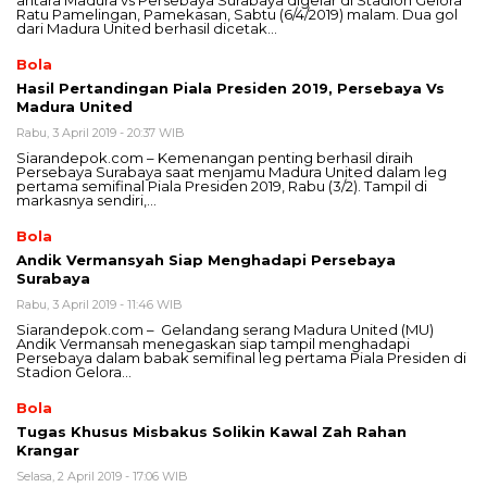
antara Madura vs Persebaya Surabaya digelar di Stadion Gelora
Ratu Pamelingan, Pamekasan, Sabtu (6/4/2019) malam. Dua gol
dari Madura United berhasil dicetak…
Bola
Hasil Pertandingan Piala Presiden 2019, Persebaya Vs
Madura United
Rabu, 3 April 2019 - 20:37 WIB
Siarandepok.com – Kemenangan penting berhasil diraih
Persebaya Surabaya saat menjamu Madura United dalam leg
pertama semifinal Piala Presiden 2019, Rabu (3/2). Tampil di
markasnya sendiri,…
Bola
Andik Vermansyah Siap Menghadapi Persebaya
Surabaya
Rabu, 3 April 2019 - 11:46 WIB
Siarandepok.com – Gelandang serang Madura United (MU)
Andik Vermansah menegaskan siap tampil menghadapi
Persebaya dalam babak semifinal leg pertama Piala Presiden di
Stadion Gelora…
Bola
Tugas Khusus Misbakus Solikin Kawal Zah Rahan
Krangar
Selasa, 2 April 2019 - 17:06 WIB