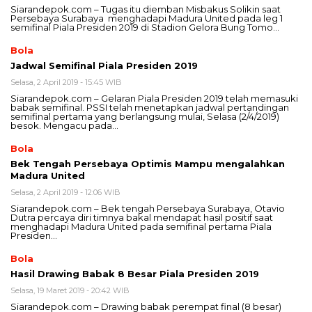
Siarandepok.com – Tugas itu diemban Misbakus Solikin saat
Persebaya Surabaya menghadapi Madura United pada leg 1
semifinal Piala Presiden 2019 di Stadion Gelora Bung Tomo…
Bola
Jadwal Semifinal Piala Presiden 2019
Selasa, 2 April 2019 - 15:45 WIB
Siarandepok.com – Gelaran Piala Presiden 2019 telah memasuki
babak semifinal. PSSI telah menetapkan jadwal pertandingan
semifinal pertama yang berlangsung mulai, Selasa (2/4/2019)
besok. Mengacu pada…
Bola
Bek Tengah Persebaya Optimis Mampu mengalahkan
Madura United
Selasa, 2 April 2019 - 12:06 WIB
Siarandepok.com – Bek tengah Persebaya Surabaya, Otavio
Dutra percaya diri timnya bakal mendapat hasil positif saat
menghadapi Madura United pada semifinal pertama Piala
Presiden…
Bola
Hasil Drawing Babak 8 Besar Piala Presiden 2019
Selasa, 19 Maret 2019 - 20:42 WIB
Siarandepok.com – Drawing babak perempat final (8 besar)