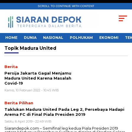
SCROLL TO CONTINUE WITH CONTENT
HOME
DUNIA
NASIONAL
POLHUKAM
EKONOMI
TE
Topik
Madura United
Berita
Persija Jakarta Gagal Menjamu
Madura United Karena Masalah
Covid-19
Kamis, 10 Februari 2022 - 10:45 WIB
Berita Pilihan
Taklukan Madura United Pada Leg 2, Persebaya Hadapi
Arema FC di Final Piala Presiden 2019
Sabtu, 6 April 2019 - 22:49 WIB
Siarandepok.com – Semifinal leg kedua Piala Presiden 2019