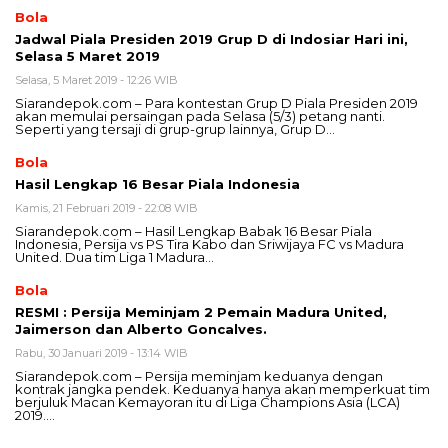
Bola
Jadwal Piala Presiden 2019 Grup D di Indosiar Hari ini,
Selasa 5 Maret 2019
Selasa, 5 Maret 2019 - 12:26 WIB
Siarandepok.com – Para kontestan Grup D Piala Presiden 2019
akan memulai persaingan pada Selasa (5/3) petang nanti.
Seperti yang tersaji di grup-grup lainnya, Grup D…
Bola
Hasil Lengkap 16 Besar Piala Indonesia
Kamis, 21 Februari 2019 - 22:08 WIB
Siarandepok.com – Hasil Lengkap Babak 16 Besar Piala
Indonesia, Persija vs PS Tira Kabo dan Sriwijaya FC vs Madura
United. Dua tim Liga 1 Madura…
Bola
RESMI : Persija Meminjam 2 Pemain Madura United,
Jaimerson dan Alberto Goncalves.
Rabu, 30 Januari 2019 - 13:14 WIB
Siarandepok.com – Persija meminjam keduanya dengan
kontrak jangka pendek. Keduanya hanya akan memperkuat tim
berjuluk Macan Kemayoran itu di Liga Champions Asia (LCA)
2019….