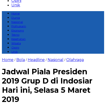
Opini
Unik
Home
Dunia
Nasional
Polhukam
Ekonomi
Tekno
Kesehatan
Wisata
Opini
Unik
Home
Bola
Headline
Nasional
Olahraga
/
/
/
/
Jadwal Piala Presiden
2019 Grup D di Indosiar
Hari ini, Selasa 5 Maret
2019