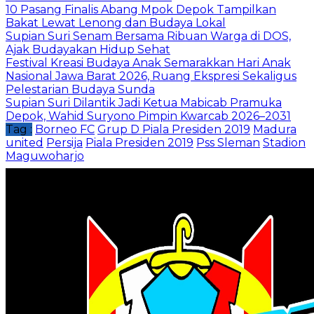
10 Pasang Finalis Abang Mpok Depok Tampilkan
Bakat Lewat Lenong dan Budaya Lokal
Supian Suri Senam Bersama Ribuan Warga di DOS,
Ajak Budayakan Hidup Sehat
Festival Kreasi Budaya Anak Semarakkan Hari Anak
Nasional Jawa Barat 2026, Ruang Ekspresi Sekaligus
Pelestarian Budaya Sunda
Supian Suri Dilantik Jadi Ketua Mabicab Pramuka
Depok, Wahid Suryono Pimpin Kwarcab 2026–2031
Tag :
Borneo FC
Grup D Piala Presiden 2019
Madura
united
Persija
Piala Presiden 2019
Pss Sleman
Stadion
Maguwoharjo