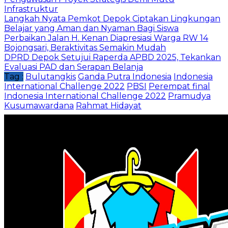
Infrastruktur
Langkah Nyata Pemkot Depok Ciptakan Lingkungan
Belajar yang Aman dan Nyaman Bagi Siswa
Perbaikan Jalan H. Kenan Diapresiasi Warga RW 14
Bojongsari, Beraktivitas Semakin Mudah
DPRD Depok Setujui Raperda APBD 2025, Tekankan
Evaluasi PAD dan Serapan Belanja
Tag :
Bulutangkis
Ganda Putra Indonesia
Indonesia
International Challenge 2022
PBSI
Perempat final
Indonesia International Challenge 2022
Pramudya
Kusumawardana
Rahmat Hidayat