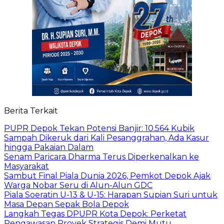
Berita Terkait
PUPR Depok Tekan Potensi Banjir: 10.564 Kubik
Sampah Dikeruk dari Kali Pesanggrahan, Ada Kasur
hingga Pakaian Dalam
Senam Paricara Dharma Terus Diperkenalkan ke
Masyarakat
Sambut Final Piala Dunia 2026, Pemkot Depok Ajak
Warga Nobar Seru di Alun-Alun GDC
Piala Soeratin U-13 & U-15: Harapan Supian Suri untuk
Masa Depan Sepak Bola Depok
Langkah Tegas DPUPR Kota Depok: Perketat
Pengawasan Proyek Strategis Demi Mutu