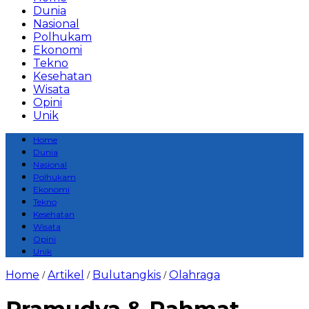
Dunia
Nasional
Polhukam
Ekonomi
Tekno
Kesehatan
Wisata
Opini
Unik
Home
Dunia
Nasional
Polhukam
Ekonomi
Tekno
Kesehatan
Wisata
Opini
Unik
Home
Artikel
Bulutangkis
Olahraga
/
/
/