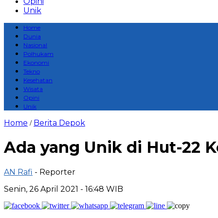
Opini
Unik
Home
Dunia
Nasional
Polhukam
Ekonomi
Tekno
Kesehatan
Wisata
Opini
Unik
Home
Berita Depok
/
Ada yang Unik di Hut-22 
AN Rafi
- Reporter
Senin, 26 April 2021 - 16:48 WIB