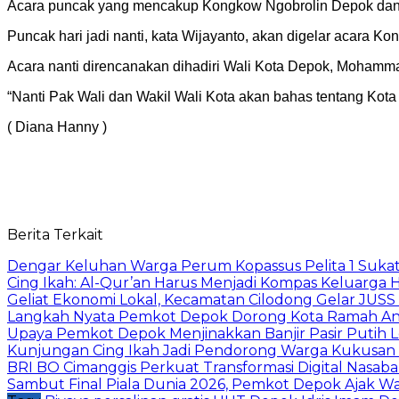
Acara puncak yang mencakup Kongkow Ngobrolin Depok dan Fe
Puncak hari jadi nanti, kata Wijayanto, akan digelar acara 
Acara nanti direncanakan dihadiri Wali Kota Depok, Mohamm
“Nanti Pak Wali dan Wakil Wali Kota akan bahas tentang Kota
( Diana Hanny )
Berita Terkait
Dengar Keluhan Warga Perum Kopassus Pelita 1 Sukat
Cing Ikah: Al-Qur’an Harus Menjadi Kompas Keluarga H
Geliat Ekonomi Lokal, Kecamatan Cilodong Gelar JUS
Langkah Nyata Pemkot Depok Dorong Kota Ramah Ana
Upaya Pemkot Depok Menjinakkan Banjir Pasir Putih L
Kunjungan Cing Ikah Jadi Pendorong Warga Kukusan
BRI BO Cimanggis Perkuat Transformasi Digital Nasaba
Sambut Final Piala Dunia 2026, Pemkot Depok Ajak W