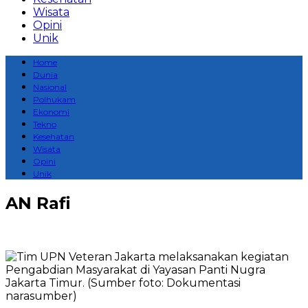
Wisata
Opini
Unik
Home
Dunia
Nasional
Polhukam
Ekonomi
Tekno
Kesehatan
Wisata
Opini
Unik
AN Rafi