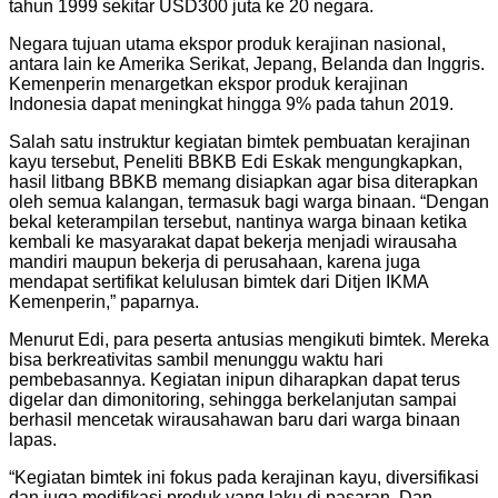
tahun 1999 sekitar USD300 juta ke 20 negara.
Negara tujuan utama ekspor produk kerajinan nasional,
antara lain ke Amerika Serikat, Jepang, Belanda dan Inggris.
Kemenperin menargetkan ekspor produk kerajinan
Indonesia dapat meningkat hingga 9% pada tahun 2019.
Salah satu instruktur kegiatan bimtek pembuatan kerajinan
kayu tersebut, Peneliti BBKB Edi Eskak mengungkapkan,
hasil litbang BBKB memang disiapkan agar bisa diterapkan
oleh semua kalangan, termasuk bagi warga binaan. “Dengan
bekal keterampilan tersebut, nantinya warga binaan ketika
kembali ke masyarakat dapat bekerja menjadi wirausaha
mandiri maupun bekerja di perusahaan, karena juga
mendapat sertifikat kelulusan bimtek dari Ditjen IKMA
Kemenperin,” paparnya.
Menurut Edi, para peserta antusias mengikuti bimtek. Mereka
bisa berkreativitas sambil menunggu waktu hari
pembebasannya. Kegiatan inipun diharapkan dapat terus
digelar dan dimonitoring, sehingga berkelanjutan sampai
berhasil mencetak wirausahawan baru dari warga binaan
lapas.
“Kegiatan bimtek ini fokus pada kerajinan kayu, diversifikasi
dan juga modifikasi produk yang laku di pasaran. Dan,