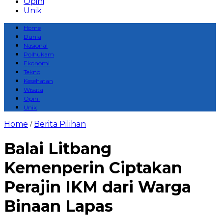
Opini
Unik
Home
Dunia
Nasional
Polhukam
Ekonomi
Tekno
Kesehatan
Wisata
Opini
Unik
Home
Berita Pilihan
/
Balai Litbang
Kemenperin Ciptakan
Perajin IKM dari Warga
Binaan Lapas