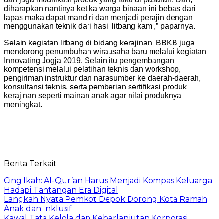
diharapkan nantinya ketika warga binaan ini bebas dari
lapas maka dapat mandiri dan menjadi perajin dengan
menggunakan teknik dari hasil litbang kami,” paparnya.
Selain kegiatan litbang di bidang kerajinan, BBKB juga
mendorong penumbuhan wirausaha baru melalui kegiatan
Innovating Jogja 2019. Selain itu pengembangan
kompetensi melalui pelatihan teknis dan workshop,
pengiriman instruktur dan narasumber ke daerah-daerah,
konsultansi teknis, serta pemberian sertifikasi produk
kerajinan seperti mainan anak agar nilai produknya
meningkat.
Berita Terkait
Cing Ikah: Al-Qur’an Harus Menjadi Kompas Keluarga
Hadapi Tantangan Era Digital
Langkah Nyata Pemkot Depok Dorong Kota Ramah
Anak dan Inklusif
Kawal Tata Kelola dan Keberlanjutan Korporasi,