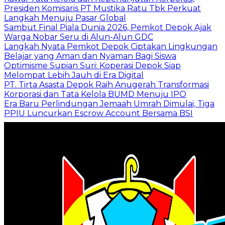
Presiden Komisaris PT Mustika Ratu Tbk Perkuat
Langkah Menuju Pasar Global
Sambut Final Piala Dunia 2026, Pemkot Depok Ajak
Warga Nobar Seru di Alun-Alun GDC
Langkah Nyata Pemkot Depok Ciptakan Lingkungan
Belajar yang Aman dan Nyaman Bagi Siswa
Optimisme Supian Suri: Koperasi Depok Siap
Melompat Lebih Jauh di Era Digital
PT. Tirta Asasta Depok Raih Anugerah Transformasi
Korporasi dan Tata Kelola BUMD Menuju IPO
Era Baru Perlindungan Jemaah Umrah Dimulai, Tiga
PPIU Luncurkan Escrow Account Bersama BSI