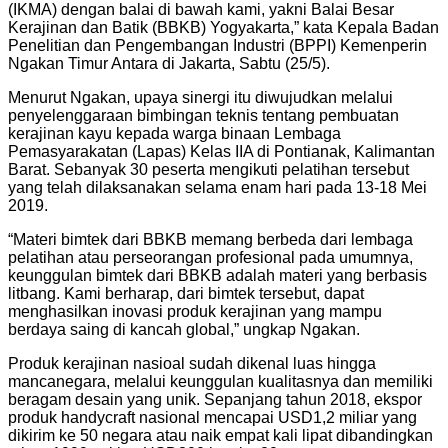
(IKMA) dengan balai di bawah kami, yakni Balai Besar
Kerajinan dan Batik (BBKB) Yogyakarta,” kata Kepala Badan
Penelitian dan Pengembangan Industri (BPPI) Kemenperin
Ngakan Timur Antara di Jakarta, Sabtu (25/5).
Menurut Ngakan, upaya sinergi itu diwujudkan melalui
penyelenggaraan bimbingan teknis tentang pembuatan
kerajinan kayu kepada warga binaan Lembaga
Pemasyarakatan (Lapas) Kelas IIA di Pontianak, Kalimantan
Barat. Sebanyak 30 peserta mengikuti pelatihan tersebut
yang telah dilaksanakan selama enam hari pada 13-18 Mei
2019.
“Materi bimtek dari BBKB memang berbeda dari lembaga
pelatihan atau perseorangan profesional pada umumnya,
keunggulan bimtek dari BBKB adalah materi yang berbasis
litbang. Kami berharap, dari bimtek tersebut, dapat
menghasilkan inovasi produk kerajinan yang mampu
berdaya saing di kancah global,” ungkap Ngakan.
Produk kerajinan nasioal sudah dikenal luas hingga
mancanegara, melalui keunggulan kualitasnya dan memiliki
beragam desain yang unik. Sepanjang tahun 2018, ekspor
produk handycraft nasional mencapai USD1,2 miliar yang
dikirim ke 50 negara atau naik empat kali lipat dibandingkan