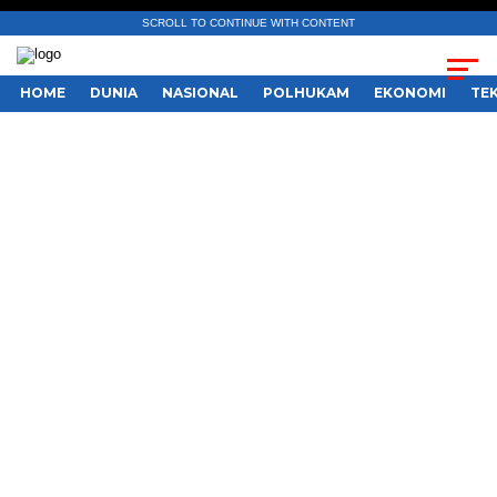
SCROLL TO CONTINUE WITH CONTENT
HOME
DUNIA
NASIONAL
POLHUKAM
EKONOMI
TE