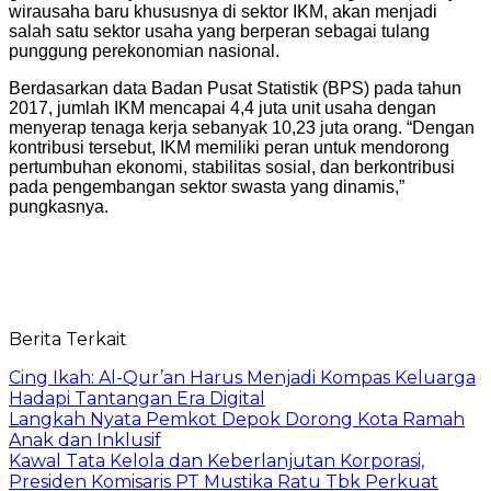
wirausaha baru khususnya di sektor IKM, akan menjadi
salah satu sektor usaha yang berperan sebagai tulang
punggung perekonomian nasional.
Berdasarkan data Badan Pusat Statistik (BPS) pada tahun
2017, jumlah IKM mencapai 4,4 juta unit usaha dengan
menyerap tenaga kerja sebanyak 10,23 juta orang. “Dengan
kontribusi tersebut, IKM memiliki peran untuk mendorong
pertumbuhan ekonomi, stabilitas sosial, dan berkontribusi
pada pengembangan sektor swasta yang dinamis,”
pungkasnya.
Berita Terkait
Cing Ikah: Al-Qur’an Harus Menjadi Kompas Keluarga
Hadapi Tantangan Era Digital
Langkah Nyata Pemkot Depok Dorong Kota Ramah
Anak dan Inklusif
Kawal Tata Kelola dan Keberlanjutan Korporasi,
Presiden Komisaris PT Mustika Ratu Tbk Perkuat