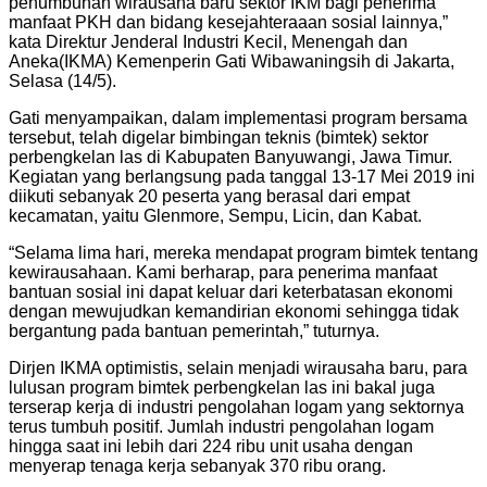
penumbuhan wirausaha baru sektor IKM bagi penerima
manfaat PKH dan bidang kesejahteraaan sosial lainnya,”
kata Direktur Jenderal Industri Kecil, Menengah dan
Aneka(IKMA) Kemenperin Gati Wibawaningsih di Jakarta,
Selasa (14/5).
Gati menyampaikan, dalam implementasi program bersama
tersebut, telah digelar bimbingan teknis (bimtek) sektor
perbengkelan las di Kabupaten Banyuwangi, Jawa Timur.
Kegiatan yang berlangsung pada tanggal 13-17 Mei 2019 ini
diikuti sebanyak 20 peserta yang berasal dari empat
kecamatan, yaitu Glenmore, Sempu, Licin, dan Kabat.
“Selama lima hari, mereka mendapat program bimtek tentang
kewirausahaan. Kami berharap, para penerima manfaat
bantuan sosial ini dapat keluar dari keterbatasan ekonomi
dengan mewujudkan kemandirian ekonomi sehingga tidak
bergantung pada bantuan pemerintah,” tuturnya.
Dirjen IKMA optimistis, selain menjadi wirausaha baru, para
lulusan program bimtek perbengkelan las ini bakal juga
terserap kerja di industri pengolahan logam yang sektornya
terus tumbuh positif. Jumlah industri pengolahan logam
hingga saat ini lebih dari 224 ribu unit usaha dengan
menyerap tenaga kerja sebanyak 370 ribu orang.