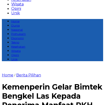
Wisata
Opini
Unik
Home
Dunia
Nasional
Polhukam
Ekonomi
Tekno
Kesehatan
Wisata
Opini
Unik
Home
Berita Pilihan
/
Kemenperin Gelar Bimtek
Bengkel Las Kepada