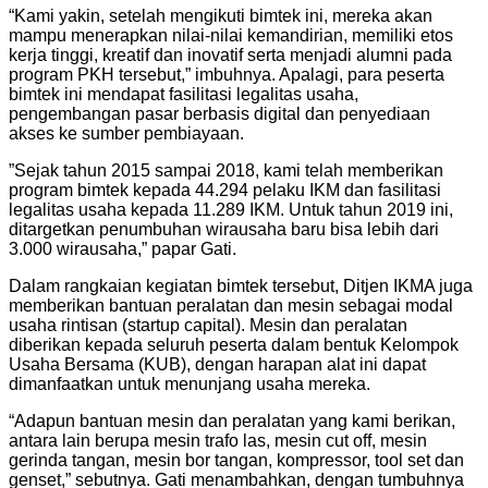
“Kami yakin, setelah mengikuti bimtek ini, mereka akan
mampu menerapkan nilai-nilai kemandirian, memiliki etos
kerja tinggi, kreatif dan inovatif serta menjadi alumni pada
program PKH tersebut,” imbuhnya. Apalagi, para peserta
bimtek ini mendapat fasilitasi legalitas usaha,
pengembangan pasar berbasis digital dan penyediaan
akses ke sumber pembiayaan.
”Sejak tahun 2015 sampai 2018, kami telah memberikan
program bimtek kepada 44.294 pelaku IKM dan fasilitasi
legalitas usaha kepada 11.289 IKM. Untuk tahun 2019 ini,
ditargetkan penumbuhan wirausaha baru bisa lebih dari
3.000 wirausaha,” papar Gati.
Dalam rangkaian kegiatan bimtek tersebut, Ditjen IKMA juga
memberikan bantuan peralatan dan mesin sebagai modal
usaha rintisan (startup capital). Mesin dan peralatan
diberikan kepada seluruh peserta dalam bentuk Kelompok
Usaha Bersama (KUB), dengan harapan alat ini dapat
dimanfaatkan untuk menunjang usaha mereka.
“Adapun bantuan mesin dan peralatan yang kami berikan,
antara lain berupa mesin trafo las, mesin cut off, mesin
gerinda tangan, mesin bor tangan, kompressor, tool set dan
genset,” sebutnya. Gati menambahkan, dengan tumbuhnya