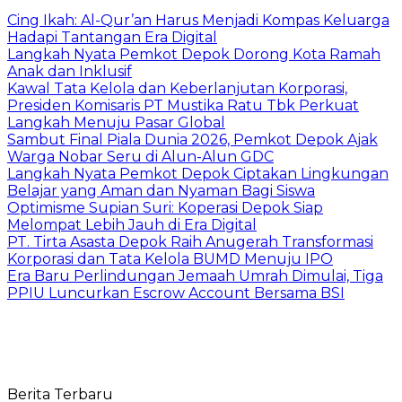
Cing Ikah: Al-Qur’an Harus Menjadi Kompas Keluarga
Hadapi Tantangan Era Digital
Langkah Nyata Pemkot Depok Dorong Kota Ramah
Anak dan Inklusif
Kawal Tata Kelola dan Keberlanjutan Korporasi,
Presiden Komisaris PT Mustika Ratu Tbk Perkuat
Langkah Menuju Pasar Global
Sambut Final Piala Dunia 2026, Pemkot Depok Ajak
Warga Nobar Seru di Alun-Alun GDC
Langkah Nyata Pemkot Depok Ciptakan Lingkungan
Belajar yang Aman dan Nyaman Bagi Siswa
Optimisme Supian Suri: Koperasi Depok Siap
Melompat Lebih Jauh di Era Digital
PT. Tirta Asasta Depok Raih Anugerah Transformasi
Korporasi dan Tata Kelola BUMD Menuju IPO
Era Baru Perlindungan Jemaah Umrah Dimulai, Tiga
PPIU Luncurkan Escrow Account Bersama BSI
Berita Terbaru