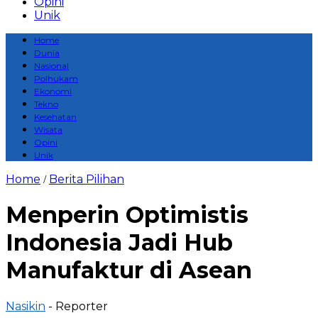
Opini
Unik
Home
Dunia
Nasional
Polhukam
Ekonomi
Tekno
Kesehatan
Wisata
Opini
Unik
Home
Berita Pilihan
/
Menperin Optimistis
Indonesia Jadi Hub
Manufaktur di Asean
Nasikin
- Reporter