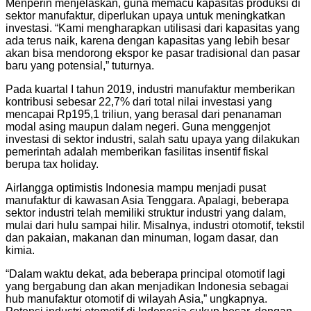
Menperin menjelaskan, guna memacu kapasitas produksi di
sektor manufaktur, diperlukan upaya untuk meningkatkan
investasi. “Kami mengharapkan utilisasi dari kapasitas yang
ada terus naik, karena dengan kapasitas yang lebih besar
akan bisa mendorong ekspor ke pasar tradisional dan pasar
baru yang potensial,” tuturnya.
Pada kuartal I tahun 2019, industri manufaktur memberikan
kontribusi sebesar 22,7% dari total nilai investasi yang
mencapai Rp195,1 triliun, yang berasal dari penanaman
modal asing maupun dalam negeri. Guna menggenjot
investasi di sektor industri, salah satu upaya yang dilakukan
pemerintah adalah memberikan fasilitas insentif fiskal
berupa tax holiday.
Airlangga optimistis Indonesia mampu menjadi pusat
manufaktur di kawasan Asia Tenggara. Apalagi, beberapa
sektor industri telah memiliki struktur industri yang dalam,
mulai dari hulu sampai hilir. Misalnya, industri otomotif, tekstil
dan pakaian, makanan dan minuman, logam dasar, dan
kimia.
“Dalam waktu dekat, ada beberapa principal otomotif lagi
yang bergabung dan akan menjadikan Indonesia sebagai
hub manufaktur otomotif di wilayah Asia,” ungkapnya.