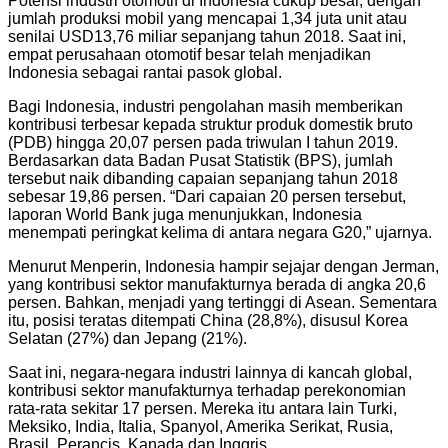
Potensi industri otomotif di Indonesia cukup besar, dengan
jumlah produksi mobil yang mencapai 1,34 juta unit atau
senilai USD13,76 miliar sepanjang tahun 2018. Saat ini,
empat perusahaan otomotif besar telah menjadikan
Indonesia sebagai rantai pasok global.
Bagi Indonesia, industri pengolahan masih memberikan
kontribusi terbesar kepada struktur produk domestik bruto
(PDB) hingga 20,07 persen pada triwulan I tahun 2019.
Berdasarkan data Badan Pusat Statistik (BPS), jumlah
tersebut naik dibanding capaian sepanjang tahun 2018
sebesar 19,86 persen. “Dari capaian 20 persen tersebut,
laporan World Bank juga menunjukkan, Indonesia
menempati peringkat kelima di antara negara G20,” ujarnya.
Menurut Menperin, Indonesia hampir sejajar dengan Jerman,
yang kontribusi sektor manufakturnya berada di angka 20,6
persen. Bahkan, menjadi yang tertinggi di Asean. Sementara
itu, posisi teratas ditempati China (28,8%), disusul Korea
Selatan (27%) dan Jepang (21%).
Saat ini, negara-negara industri lainnya di kancah global,
kontribusi sektor manufakturnya terhadap perekonomian
rata-rata sekitar 17 persen. Mereka itu antara lain Turki,
Meksiko, India, Italia, Spanyol, Amerika Serikat, Rusia,
Brasil, Perancis, Kanada dan Inggris.