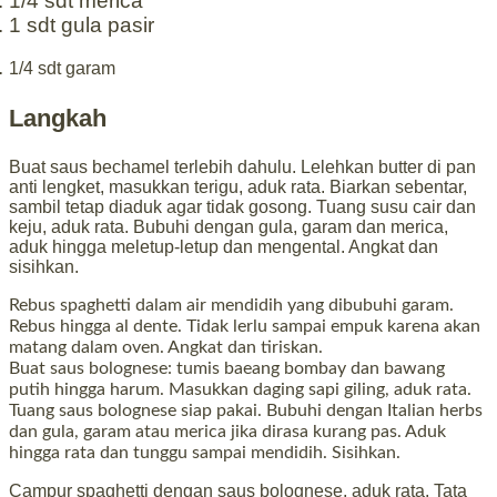
1/4 sdt
merica
1 sdt
gula pasir
1/4 sdt
garam
Langkah
Buat saus bechamel terlebih dahulu. Lelehkan butter di pan
anti lengket, masukkan terigu, aduk rata. Biarkan sebentar,
sambil tetap diaduk agar tidak gosong. Tuang susu cair dan
keju, aduk rata. Bubuhi dengan gula, garam dan merica,
aduk hingga meletup-letup dan mengental. Angkat dan
sisihkan.
Rebus spaghetti dalam air mendidih yang dibubuhi garam.
Rebus hingga al dente. Tidak lerlu sampai empuk karena akan
matang dalam oven. Angkat dan tiriskan.
Buat saus bolognese: tumis baeang bombay dan bawang
putih hingga harum. Masukkan daging sapi giling, aduk rata.
Tuang saus bolognese siap pakai. Bubuhi dengan Italian herbs
dan gula, garam atau merica jika dirasa kurang pas. Aduk
hingga rata dan tunggu sampai mendidih. Sisihkan.
Campur spaghetti dengan saus bolognese, aduk rata. Tata