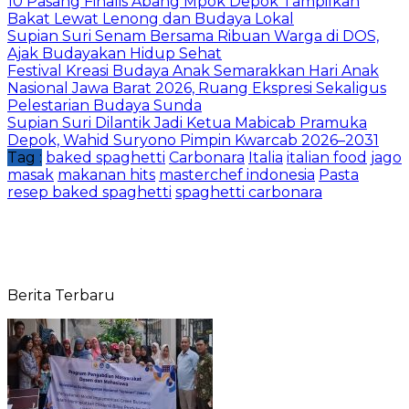
10 Pasang Finalis Abang Mpok Depok Tampilkan
Bakat Lewat Lenong dan Budaya Lokal
Supian Suri Senam Bersama Ribuan Warga di DOS,
Ajak Budayakan Hidup Sehat
Festival Kreasi Budaya Anak Semarakkan Hari Anak
Nasional Jawa Barat 2026, Ruang Ekspresi Sekaligus
Pelestarian Budaya Sunda
Supian Suri Dilantik Jadi Ketua Mabicab Pramuka
Depok, Wahid Suryono Pimpin Kwarcab 2026–2031
Tag :
baked spaghetti
Carbonara
Italia
italian food
jago
masak
makanan hits
masterchef indonesia
Pasta
resep baked spaghetti
spaghetti carbonara
Berita Terbaru