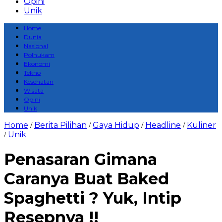
Opini
Unik
Home
Dunia
Nasional
Polhukam
Ekonomi
Tekno
Kesehatan
Wisata
Opini
Unik
Home
Berita Pilihan
Gaya Hidup
Headline
Kuliner
/
/
/
/
Unik
/
Penasaran Gimana
Caranya Buat Baked
Spaghetti ? Yuk, Intip
Resepnya !!