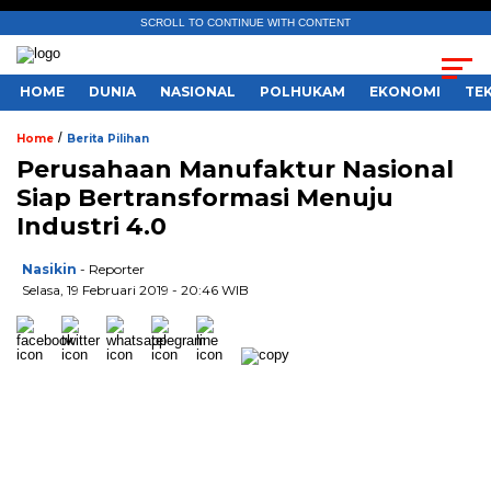
SCROLL TO CONTINUE WITH CONTENT
HOME
DUNIA
NASIONAL
POLHUKAM
EKONOMI
TE
/
Home
Berita Pilihan
Perusahaan Manufaktur Nasional
Siap Bertransformasi Menuju
Industri 4.0
Nasikin
- Reporter
Selasa, 19 Februari 2019 - 20:46 WIB