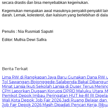
secara drastis dan bisa menyebabkan kegemukan.
Kegemukan merupakan awal masuknya penyakit-penyakit lain,
darah. Lemak, kolesterol, dan kalsium yang berlebihan di da
Penulis : Nia Rusmiati Saputri
Editor: Muthia Dewi Safira
Berita Terkait
Lima RW di Rangkapan Jaya Baru Gunakan Dana RW
Tol Sawangan-Bojonggede-Salabenda Bakal Dibangu
Minat Lansia Ikuti Sekolah Lansia di Duser Terus Mening
CPH Laporkan Dugaan Korupsi DPRD Maluku Utara, M
Pemkot Depok Imbau Peringatan HUT ke-81 RI Digelar
Wali Kota Depok: Job Fair 2026 Jadi Ruang Belajar da
Job Fair Depok 2026 Masih Dipadati Pencari Kerja, R