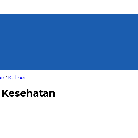
an
Kuliner
/
 Kesehatan