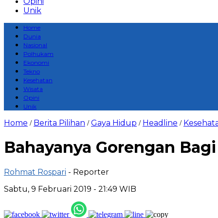
Opini
Unik
Home
Dunia
Nasional
Polhukam
Ekonomi
Tekno
Kesehatan
Wisata
Opini
Unik
Home
Berita Pilihan
Gaya Hidup
Headline
Kesehat
/
/
/
/
Bahayanya Gorengan Bagi
Rohmat Rospari
- Reporter
Sabtu, 9 Februari 2019 - 21:49 WIB