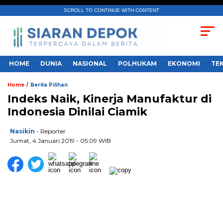
SCROLL TO CONTINUE WITH CONTENT
HOME
DUNIA
NASIONAL
POLHUKAM
EKONOMI
TE
/
Home
Berita Pilihan
Indeks Naik, Kinerja Manufaktur di
Indonesia Dinilai Ciamik
Nasikin
- Reporter
Jumat, 4 Januari 2019 - 05:09 WIB