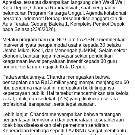
Apresiasi tersebut disampaikan langsung oleh Wakil Wali
Kota Depok, Chandra Rahmansyah, saat menghadiri
peluncuran Program Keluarga Unggul. Agenda kolaborasi
bersama Indomaret Berbagi tersebut diselenggarakan di
Aula Teratai, Gedung Baleka 1, Kompleks Pemkot Depok,
pada Selasa (23/6/2026).
Melalui program baru ini, NU Care-LAZISNU memberikan
intervensi nyata berupa modal usaha kepada 30 pelaku
Usaha Mikro, Kecil, dan Menengah (UMKM). Selain sektor
ekonomi, bantuan juga menyasar sektor pendidikan
keagamaan lewat penyaluran insentif kepada 30 guru
honorer serta guru ngaji di Kota Depok.
Pada sambutannya, Chandra menegaskan bahwa
pencapaian dana Rp13 miliar yang mampu menjangkau 60
ribu penerima manfaat ini merupakan bukti tingginya
kepercayaan publik. Hal tersebut mencerminkan tata kelola
zakat, infak, dan sedekah (ZIS) yang dilakukan secara
profesional, transparan, serta tepat sasaran.
Lebih lanjut, Chandra menyampaikan bahwa tantangan
pengentasan kemiskinan dan pemerataan kesejahteraan
tidak bisa diselesaikan oleh pemerintah sendirian.
Keberadaan lembaga seperti LAZISNU sangat membantu