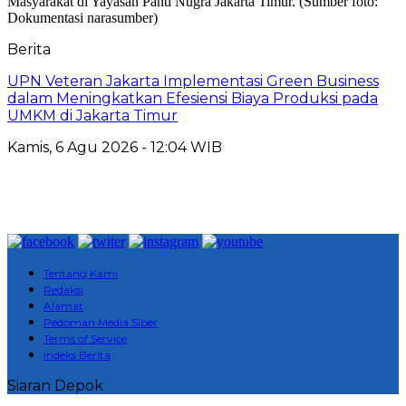
Berita
UPN Veteran Jakarta Implementasi Green Business
dalam Meningkatkan Efesiensi Biaya Produksi pada
UMKM di Jakarta Timur
Kamis, 6 Agu 2026 - 12:04 WIB
Tentang Kami
Redaksi
Alamat
Pedoman Media Siber
Terms of Service
Indeks Berita
Siaran Depok