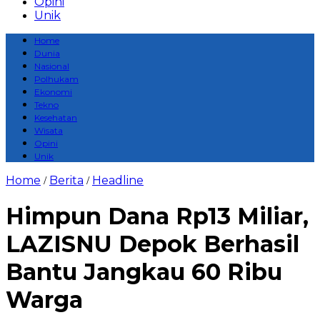
Opini
Unik
Home
Dunia
Nasional
Polhukam
Ekonomi
Tekno
Kesehatan
Wisata
Opini
Unik
Home
Berita
Headline
/
/
Himpun Dana Rp13 Miliar,
LAZISNU Depok Berhasil
Bantu Jangkau 60 Ribu
Warga