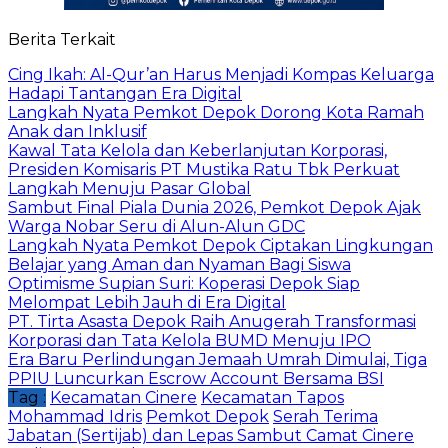
Berita Terkait
Cing Ikah: Al-Qur’an Harus Menjadi Kompas Keluarga
Hadapi Tantangan Era Digital
Langkah Nyata Pemkot Depok Dorong Kota Ramah
Anak dan Inklusif
Kawal Tata Kelola dan Keberlanjutan Korporasi,
Presiden Komisaris PT Mustika Ratu Tbk Perkuat
Langkah Menuju Pasar Global
Sambut Final Piala Dunia 2026, Pemkot Depok Ajak
Warga Nobar Seru di Alun-Alun GDC
Langkah Nyata Pemkot Depok Ciptakan Lingkungan
Belajar yang Aman dan Nyaman Bagi Siswa
Optimisme Supian Suri: Koperasi Depok Siap
Melompat Lebih Jauh di Era Digital
PT. Tirta Asasta Depok Raih Anugerah Transformasi
Korporasi dan Tata Kelola BUMD Menuju IPO
Era Baru Perlindungan Jemaah Umrah Dimulai, Tiga
PPIU Luncurkan Escrow Account Bersama BSI
Tag :
Kecamatan Cinere
Kecamatan Tapos
Mohammad Idris
Pemkot Depok
Serah Terima
Jabatan (Sertijab) dan Lepas Sambut Camat Cinere