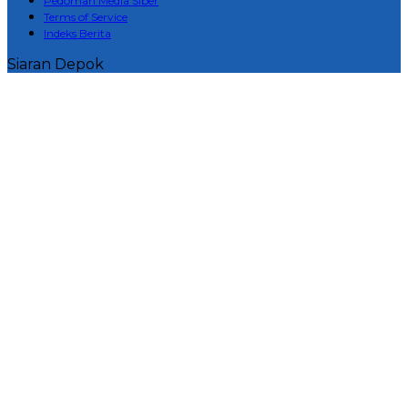
Pedoman Media Siber
Terms of Service
Indeks Berita
Siaran Depok