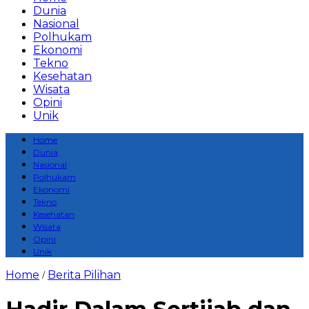
Dunia
Nasional
Polhukam
Ekonomi
Tekno
Kesehatan
Wisata
Opini
Unik
Home
Dunia
Nasional
Polhukam
Ekonomi
Tekno
Kesehatan
Wisata
Opini
Unik
Home
Berita Pilihan
/