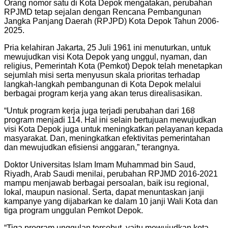
Orang nomor satu di Kota Depok mengatakan, perubahan
RPJMD tetap sejalan dengan Rencana Pembangunan
Jangka Panjang Daerah (RPJPD) Kota Depok Tahun 2006-
2025.
Pria kelahiran Jakarta, 25 Juli 1961 ini menuturkan, untuk
mewujudkan visi Kota Depok yang unggul, nyaman, dan
religius, Pemerintah Kota (Pemkot) Depok telah menetapkan
sejumlah misi serta menyusun skala prioritas terhadap
langkah-langkah pembangunan di Kota Depok melalui
berbagai program kerja yang akan terus direalisasikan.
“Untuk program kerja juga terjadi perubahan dari 168
program menjadi 114. Hal ini selain bertujuan mewujudkan
visi Kota Depok juga untuk meningkatkan pelayanan kepada
masyarakat. Dan, meningkatkan efektivitas pemerintahan
dan mewujudkan efisiensi anggaran,” terangnya.
Doktor Universitas Islam Imam Muhammad bin Saud,
Riyadh, Arab Saudi menilai, perubahan RPJMD 2016-2021
mampu menjawab berbagai persoalan, baik isu regional,
lokal, maupun nasional. Serta, dapat menuntaskan janji
kampanye yang dijabarkan ke dalam 10 janji Wali Kota dan
tiga program unggulan Pemkot Depok.
“Tiga program unggulan tersebut, yaitu mewujudkan kota