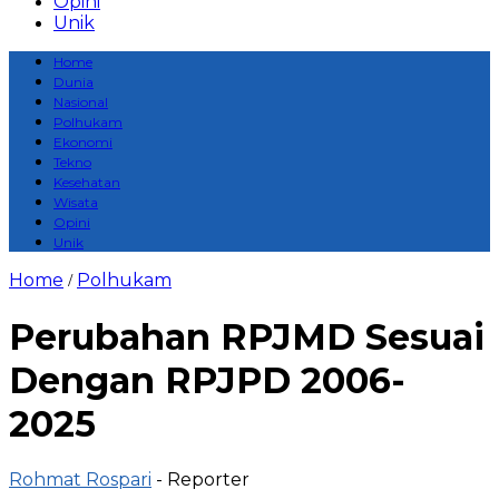
Opini
Unik
Home
Dunia
Nasional
Polhukam
Ekonomi
Tekno
Kesehatan
Wisata
Opini
Unik
Home
Polhukam
/
Perubahan RPJMD Sesuai
Dengan RPJPD 2006-
2025
Rohmat Rospari
- Reporter