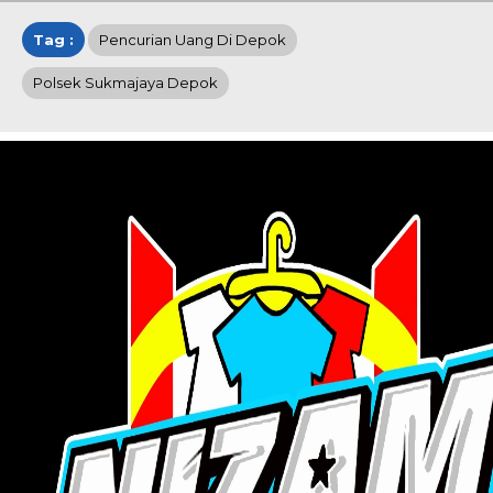
Tag :
Pencurian Uang Di Depok
Polsek Sukmajaya Depok