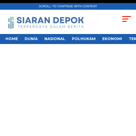
SCROLL TO CONTINUE WITH CONTENT
HOME
DUNIA
NASIONAL
POLHUKAM
EKONOMI
TE