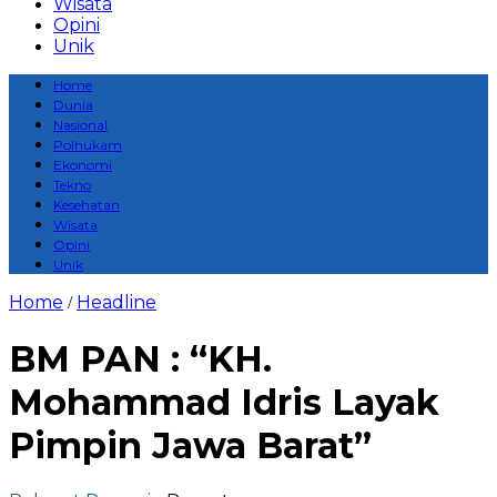
Wisata
Opini
Unik
Home
Dunia
Nasional
Polhukam
Ekonomi
Tekno
Kesehatan
Wisata
Opini
Unik
Home
Headline
/
BM PAN : “KH.
Mohammad Idris Layak
Pimpin Jawa Barat”