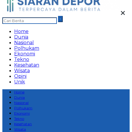
Home
Dunia
Nasional
Polhukam
Ekonomi
Tekno
Kesehatan
Wisata
Opini
Unik
Home
Dunia
Nasional
Polhukam
Ekonomi
Tekno
Kesehatan
Wisata