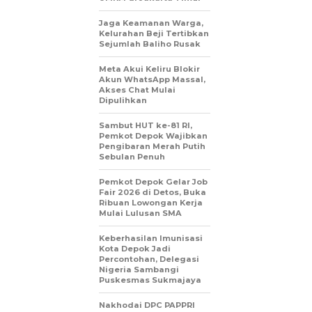
Jaga Keamanan Warga,
Kelurahan Beji Tertibkan
Sejumlah Baliho Rusak
Meta Akui Keliru Blokir
Akun WhatsApp Massal,
Akses Chat Mulai
Dipulihkan
Sambut HUT ke-81 RI,
Pemkot Depok Wajibkan
Pengibaran Merah Putih
Sebulan Penuh
Pemkot Depok Gelar Job
Fair 2026 di Detos, Buka
Ribuan Lowongan Kerja
Mulai Lulusan SMA
Keberhasilan Imunisasi
Kota Depok Jadi
Percontohan, Delegasi
Nigeria Sambangi
Puskesmas Sukmajaya
Nakhodai DPC PAPPRI