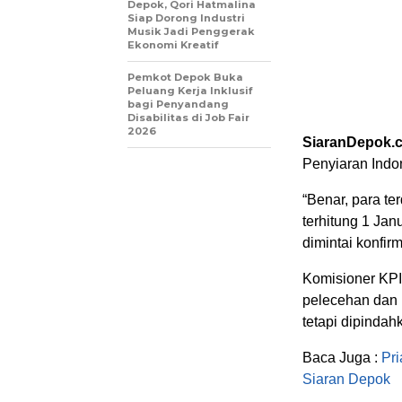
Depok, Qori Hatmalina
Siap Dorong Industri
Musik Jadi Penggerak
Ekonomi Kreatif
Pemkot Depok Buka
Peluang Kerja Inklusif
bagi Penyandang
Disabilitas di Job Fair
2026
SiaranDepok.
Penyiaran Indon
“Benar, para te
terhitung 1 Jan
dimintai konfir
Komisioner KPI
pelecehan dan 
tetapi dipindah
Baca Juga :
Pr
Siaran Depok