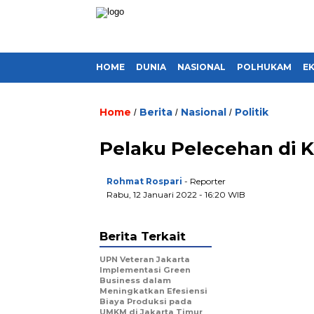
HOME
DUNIA
NASIONAL
POLHUKAM
E
Home
Berita
Nasional
Politik
/
/
/
Pelaku Pelecehan di K
Rohmat Rospari
- Reporter
Rabu, 12 Januari 2022 - 16:20 WIB
Berita Terkait
UPN Veteran Jakarta
Implementasi Green
Business dalam
Meningkatkan Efesiensi
Biaya Produksi pada
UMKM di Jakarta Timur