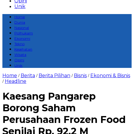
Opini
Unik
Home
Dunia
Nasional
Polhukam
Ekonomi
Tekno
Kesehatan
Wisata
Opini
Unik
Home
Berita
Berita Pilihan
Bisnis
Ekonomi & Bisnis
/
/
/
/
Headline
/
Kaesang Pangarep
Borong Saham
Perusahaan Frozen Food
Senilai Rp. 92,2 M