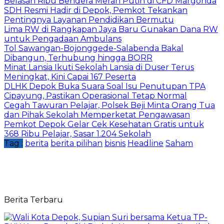
Belasan Ribu Bendera Merah Putih di CFD Margonda
SDH Resmi Hadir di Depok, Pemkot Tekankan
Pentingnya Layanan Pendidikan Bermutu
Lima RW di Rangkapan Jaya Baru Gunakan Dana RW
untuk Pengadaan Ambulans
Tol Sawangan-Bojonggede-Salabenda Bakal
Dibangun, Terhubung hingga BORR
Minat Lansia Ikuti Sekolah Lansia di Duser Terus
Meningkat, Kini Capai 167 Peserta
DLHK Depok Buka Suara Soal Isu Penutupan TPA
Cipayung, Pastikan Operasional Tetap Normal
Cegah Tawuran Pelajar, Polsek Beji Minta Orang Tua
dan Pihak Sekolah Memperketat Pengawasan
Pemkot Depok Gelar Cek Kesehatan Gratis untuk
368 Ribu Pelajar, Sasar 1.204 Sekolah
Tag :
berita
berita pilihan
bisnis
Headline
Saham
Berita Terbaru