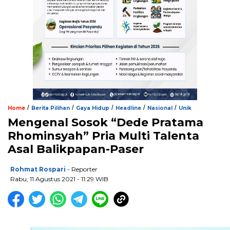
/
/
/
/
/
Home
Berita Pilihan
Gaya Hidup
Headline
Nasional
Unik
Mengenal Sosok “Dede Pratama
Rhominsyah” Pria Multi Talenta
Asal Balikpapan-Paser
Rohmat Rospari
- Reporter
Rabu, 11 Agustus 2021 - 11:29 WIB