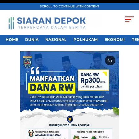
SCROLL TO CONTINUE WITH CONTENT
HOME
DUNIA
NASIONAL
POLHUKAM
EKONOMI
TE